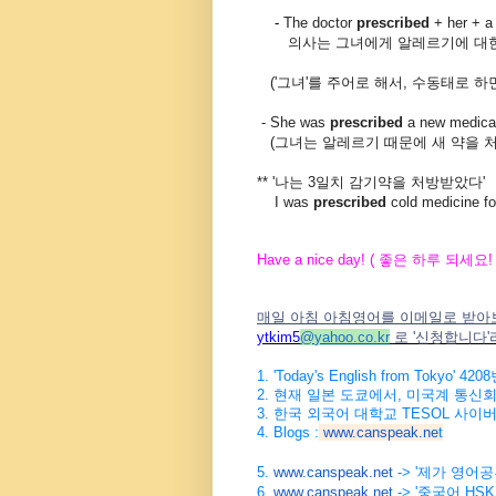
-
The doctor
prescribed
+ her + a 
의사는 그녀에게
알레르기에 대
('그녀'를 주어로 해서, 수동태로 하
-
She was
prescribed
a new medicati
(
그녀는
알레르기
때문에
새
약을
**
'
나는
3
일치
감기약을
처방받았다
'
I was
prescribed
cold medicine fo
Have a nice day! (
좋은
하루
되세요
!
매일 아침 아침영어를 이메일로 받아
ytkim5
@
yahoo.co.kr
로
'
신청합니다
'
1. 'Today's English from Tokyo' 4208
2.
현재
일본
도쿄에서
,
미국계
통신
3.
한국
외국어
대학교
TESOL
사이
4. Blogs :
www.canspeak.ne
t
5.
www.canspeak.net
-> '제가 영어
6.
www.canspeak.net
-> '중국어 HSK