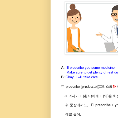
A:
I'll prescribe you some medicine.
Make sure to get plenty of rest duri
B:
Okay, I will take care.
**
prescribe [pr
ɪ
skra’
ɪ
b](
프리스크
라
-
-> 의사가 + (환자)에게 + (약)을 
위 문장에서도,
I'll
prescribe
+ y
예를 들어,