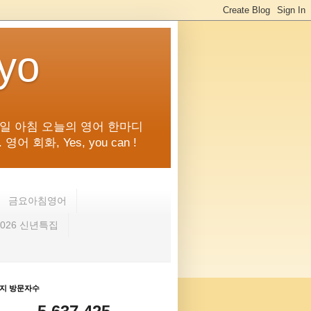
kyo
일 아침 오늘의 영어 한마디
화, Yes, you can !
금요아침영어
2026 신년특집
지 방문자수