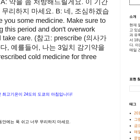
, A: 약을 좀 처방해드릴게요. 이 기간
 무리하지 마세요. B: 네, 조심하겠습
소개
ibe you some medicine. Make sure to
현재 
ng this period and don't overwork
고 있
과 유
will take care. (참고: prescribe (의사가
서 1
다. 
다, 예를들어, 나는 3일치 감기약을
매일 
ribed cold medicine for three
표현 찾
낮
최고기온이
24도
의
도
쿄의
아침입니다
!
태그
20
그
동안에는
푹
쉬고
너무
무리하지
마세요
.
금
매일
문