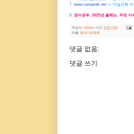
7.
www.canspeak.net
-> '가슴근육 
8.
영어공부
, 2025
년
올해는
,
두번
다
작성자:
Johnny
시간:
오전 7:24
라벨:
영어기초회화
댓글 없음:
댓글 쓰기