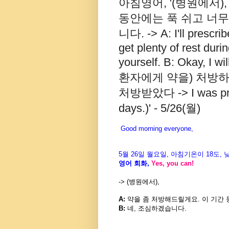
아침영어, '(병원에서)
동안에는 푹 쉬고 너무
니다. -> A: I'll prescr
get plenty of rest duri
yourself. B: Okay, I 
환자에게 약을) 처방하
처방받았다 -> I was presc
days.)' - 5/26(월)
Good morning everyone,
5월
26
일 월
요일
,
아침기온이
18도
,
영어
회화
,
Yes, you can!
-> (병원에서),
A:
약을
좀
처방해드릴게요
.
이
기간
B:
네
,
조심하겠습니다
.