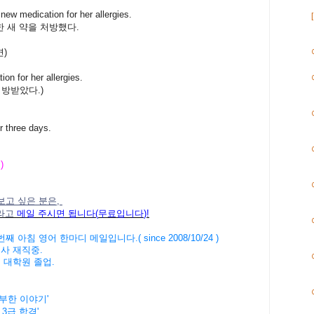
new medication for her allergies.
한
새
약을
처방했다.
면)
on for her allergies.
처방받았다
.)
r three days.
 )
보고 싶은 분은,
라고
메일
주시면
됩니다
(
무료입니다
)!
번째
아침
영어
한마디
메일입니다
.( since 2008/10/24 )
회사
재직중
.
버
대학원
졸업
.
공부한 이야기'
 3급 합격'