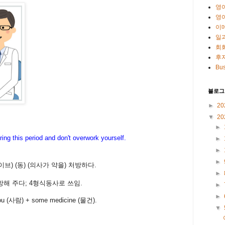
영
영
이
일
회
후
Bus
블로그
►
20
▼
20
►
ng this period and don't overwork yourself.
►
►
►
이브
) (
동
) (
의사가
약
을
)
처방하다
.
►
처방해 주다; 4형식동사로 쓰임.
►
►
ou (사람)
+
some medicine (물건).
▼