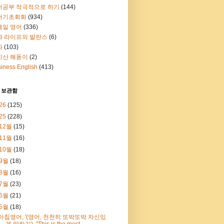
어공부 적극적으로 하기
(144)
어기초회화
(934)
메일 영어
(336)
과 라이프의 발란스
(6)
화
(103)
지산 해돋이
(2)
iness English
(413)
 보관함
26
(125)
25
(228)
12월
(15)
11월
(16)
10월
(18)
9월
(18)
8월
(16)
7월
(23)
6월
(21)
5월
(18)
아침영어, '(영어, 천천히 또박또박 자신있
게 말하기), "This is the most ...