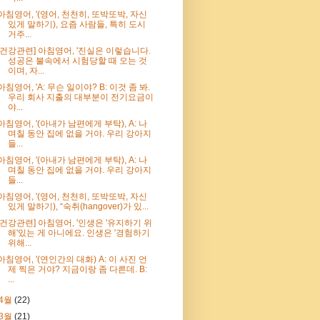
아침영어, '(영어, 천천히, 또박또박, 자신
있게 말하기), 요즘 사람들, 특히 도시
거주...
[건강관련] 아침영어, '진실은 이렇습니다.
성공은 불속에서 시험당할 때 오는 것
이며, 자...
아침영어, 'A: 무슨 일이야? B: 이것 좀 봐.
우리 회사 지출의 대부분이 전기요금이
야...
아침영어, '(아내가 남편에게 부탁), A: 나
며칠 동안 집에 없을 거야. 우리 강아지
들...
아침영어, '(아내가 남편에게 부탁), A: 나
며칠 동안 집에 없을 거야. 우리 강아지
들...
아침영어, '(영어, 천천히, 또박또박, 자신
있게 말하기), “숙취(hangover)가 있...
[건강관련] 아침영어, '인생은 '유지하기 위
해'있는 게 아니에요. 인생은 '경험하기
위해...
아침영어, '(연인간의 대화) A: 이 사진 언
제 찍은 거야? 지금이랑 좀 다른데. B:
...
4월
(22)
3월
(21)