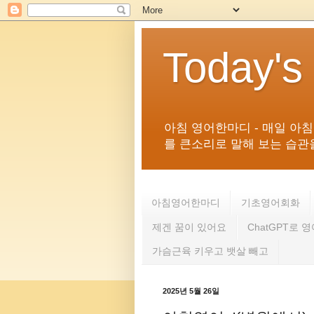
Today's
아침 영어한마디 - 매일 아
를 큰소리로 말해 보는 습관을 
아침영어한마디
기초영어회화
제겐 꿈이 있어요
ChatGPT로 
가슴근육 키우고 뱃살 빼고
2025년 5월 26일