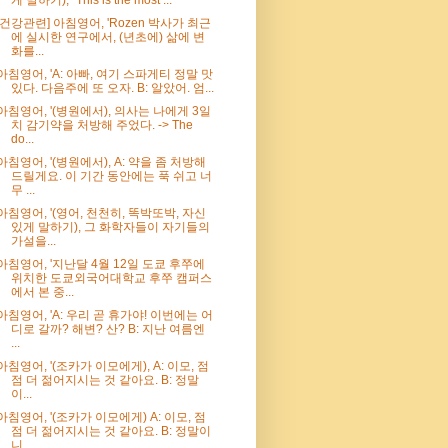
[건강관련] 아침영어, 'Rozen 박사가 최근
에 실시한 연구에서, (년초에) 삶에 변
화를...
아침영어, 'A: 아빠, 여기 스파게티 정말 맛
있다. 다음주에 또 오자. B: 알았어. 엄...
아침영어, '(병원에서), 의사는 나에게 3일
치 감기약을 처방해 주었다. -> The
do...
아침영어, '(병원에서), A: 약을 좀 처방해
드릴게요. 이 기간 동안에는 푹 쉬고 너
무 ...
아침영어, '(영어, 천천히, 똑박또박, 자신
있게 말하기), 그 화학자들이 자기들의
가설을...
아침영어, '지난달 4월 12일 도쿄 후쭈에
위치한 도쿄외국어대학교 후쭈 캠퍼스
에서 본 중...
아침영어, 'A: 우리 곧 휴가야! 이번에는 어
디로 갈까? 해변? 산? B: 지난 여름엔
...
아침영어, '(조카가 이모에게), A: 이모, 점
점 더 젊어지시는 것 같아요. B: 정말
이...
아침영어, '(조카가 이모에게) A: 이모, 점
점 더 젊어지시는 것 같아요. B: 정말이
니...