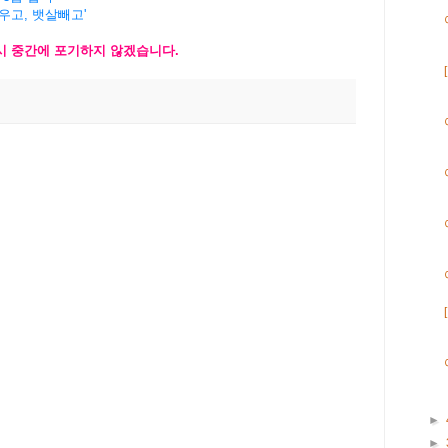
키우고, 뱃살빼고'
시
중간에
포기하지
않겠습니
다
.
►
►