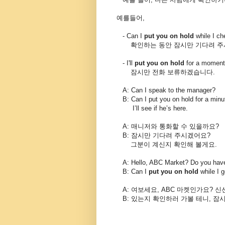
예를들어,
- Can I
put you on hold
while I c
확인하는
동안
잠시만
기다려
주
- I'll
put you on hold
for a moment
잠시만
전화
보류하겠습니다
.
A: Can I speak to the manager?
B: Can I put you on hold for a minu
I’ll see if he’s here.
A:
매니저와
통화할
수
있을까요
?
B:
잠시만
기다려
주시겠어요
?
그분이
계신지
확인해
볼게요
.
A: Hello, ABC Market? Do you have
B: Can I
put you on hold
while I 
A: 여보세요, ABC 마켓인가요? 
B: 있는지 확인하러 가볼 테니, 