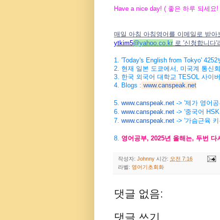
Have a nice day! (
좋은
하루
되세요
!
매일 아침 아침영어를 이메일로 받아
ytkim5
@
yahoo.co.kr
로
'
신청합니다
'
1. 'Today's English from Tokyo' 4252
2.
현재
일본
도쿄에서
,
미국계
통신
3.
한국
외국어
대학교
TESOL
사이
4. Blogs :
www.canspeak.ne
t
5.
www.canspeak.net
-> '제가 영어
6.
www.canspeak.net
-> '중국어 HSK
7.
www.canspeak.net
-> '가슴근육 
8.
영어공부
, 2025
년
올해는
,
두번
다
작성자:
Johnny
시간:
오전 7:16
라벨:
영어기초회화
댓글 없음:
댓글 쓰기