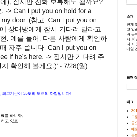
에), 잠시만 전화 보류해도 될까요?
Can I put you on hold for a
소개
 my door. (참고: Can I put you on
현재 
화 중에 상대방에게 잠시 기다려 달라고
고 있
과 유
현. 예를 들어, 다른 사람에게 확인하
서 1
다. 
주 씁니다. Can I put you on
매일 
’ll see if he’s here. -> 잠시만 기다려 주
확인해 볼게요.)' - 7/28(월)
표현 찾
낮
최고기온이
35도
의
도
쿄의
아침입니다
!
태그
20
 노크를 하니까,
그
 하고 있죠.
금
매일
문