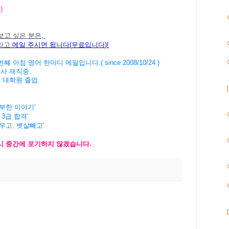
 )
보고 싶은 분은,
라고
메일
주시면
됩니다
(
무료입니다
)!
번째
아침
영어
한마디
메일입니다
.( since 2008/10/24 )
회사
재직중
.
버
대학원
졸업
.
공부한 이야기'
 3급 합격'
키우고, 뱃살빼고'
시
중간에
포기하지
않겠습니
다
.