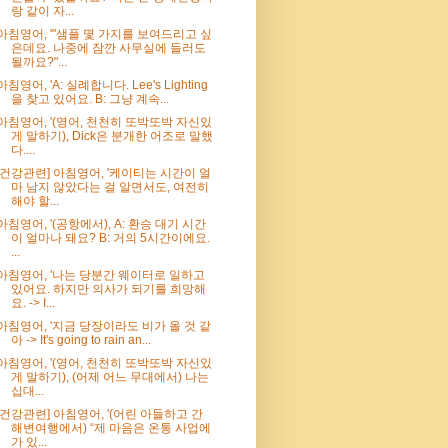
랑 같이 자...
아침영어, '"샘플 몇 가지를 보여드리고 싶
은데요. 나중에 잠깐 사무실에 들러도
될까요?"...
아침영어, 'A: 실례합니다. Lee's Lighting
을 찾고 있어요. B: 그냥 계속...
아침영어, '(영어, 천천히 또박또박 자신있
게 말하기), Dick은 분개한 어조로 말했
다....
[건강관련] 아침영어, '케이티는 시간이 얼
마 남지 않았다는 걸 알면서도, 여전히
해야 할...
아침영어, '(공항에서), A: 환승 대기 시간
이 얼마나 돼요? B: 거의 5시간이에요.
...
아침영어, '나는 당분간 웨이터로 일하고
있어요. 하지만 의사가 되기를 희망해
요. -> I...
아침영어, '지금 당장이라도 비가 올 것 같
아 -> It's going to rain an...
아침영어, '(영어, 천천히 또박또박 자신있
게 말하기), (어제 어느 무대에서) 나는
십대...
[건강관련] 아침영어, '(어린 아들하고 간
해변여행에서) “제 마음은 온통 사업에
가 있...