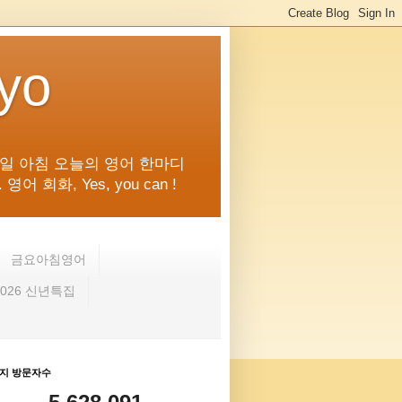
kyo
일 아침 오늘의 영어 한마디
화, Yes, you can !
금요아침영어
2026 신년특집
지 방문자수