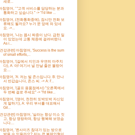
새로...
아침영어, ' "고객 서비스를 담당하는 분과
통화하고 싶습니다." -> “I’d like ...
아침영어, (전화통화중에), 잠시만 전화 보
류해도 될까요? 누가 문 앞에 와 있네
요. ->...
아침영어, '나는 몹시 짜증이 났다. 급한 일
이 있었는데 교통 체증에 걸려버렸다.
As i...
[건강관련] 아침영어, 'Success is the sum
of small efforts,...
아침영어, '(길에서 지인과 우연히 마주치
다), A: 야! 여기서 널 만날 줄은 몰랐어
요....
아침영어, 'A: 저는 빌 존스입니다. B: 만나
서 반갑습니다, 존스 씨. -> A: I'...
아침영어, '(골프 용품점에서) "오른쪽에서
두 번째 걸로 주세요" -> "I'd like...
아침영어, '(영어, 천천히 또박또박 자신있
게 말하기), A: 우리 부서를 대표해서
Gil...
[건강관련] 아침영어, '실라는 항상 미소 짓
고, 항상 명랑하며, 항상 행복해 보였습
니다....
아침영어, '퀸사이즈 침대가 있는 방으로
받을 수 있을까요? 저는 큰 봉제인형이