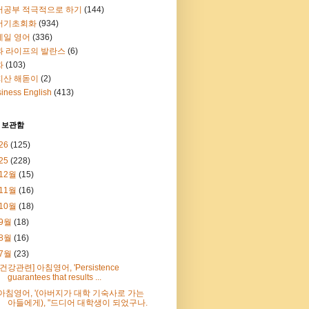
어공부 적극적으로 하기
(144)
어기초회화
(934)
메일 영어
(336)
과 라이프의 발란스
(6)
화
(103)
지산 해돋이
(2)
iness English
(413)
 보관함
26
(125)
25
(228)
12월
(15)
11월
(16)
10월
(18)
9월
(18)
8월
(16)
7월
(23)
[건강관련] 아침영어, 'Persistence
guarantees that results ...
아침영어, '(아버지가 대학 기숙사로 가는
아들에게), "드디어 대학생이 되었구나.