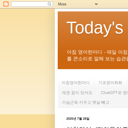
Today's
아침 영어한마디 - 매일 아
를 큰소리로 말해 보는 습관을 
아침영어한마디
기초영어회화
제겐 꿈이 있어요
ChatGPT로 
가슴근육 키우고 뱃살 빼고
2025년 7월 28일