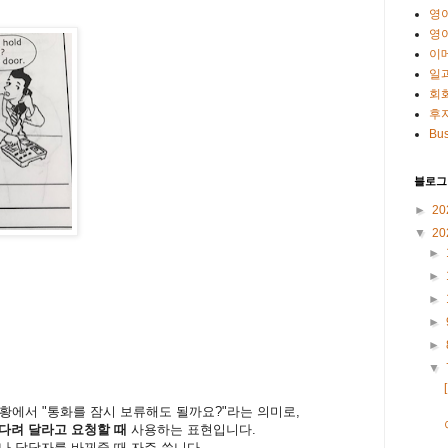
영
영
이
일
회
후
Bus
블로그
►
20
▼
20
►
►
►
►
►
▼
황에서
"
통화를
잠시
보류해도
될까요
?"
라는
의미로,
다려
달라고
요청할
때
사용하는
표현입니다
.
나
담당자를
바꿔줄
때
자주
씁니다
.