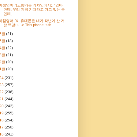
아침영어, '(고향가는 기차안에서), "엄마
한테, 우리 지금 기차타고 가고 있는 중
인데, ...
아침영어, '이 휴대폰은 내가 작년에 산 거
랑 똑같아. -> This phone is th...
6월
(21)
5월
(18)
4월
(22)
3월
(21)
2월
(20)
1월
(20)
24
(231)
23
(257)
22
(236)
21
(244)
20
(242)
19
(255)
18
(254)
17
(250)
16
(241)