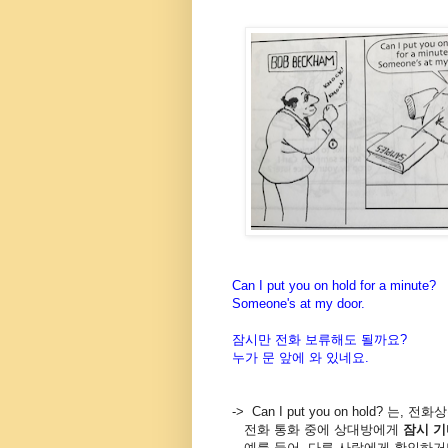
Can I put you on hold for a minute?
Someone's at my door.
잠시만 전화 보류해도 될까요?
누가 문 앞에 와 있네요.
->
Can I put you on hold? 는
,
전화상
전화
통화
중에
상대방에게
잠시
기
예를
들어
,
다른
사람에게
확인하거