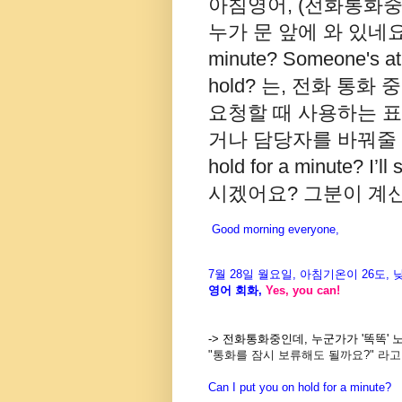
아침영어, (전화통화중
누가 문 앞에 와 있네요. -> 
minute? Someone's at
hold? 는, 전화 통
요청할 때 사용하는 표
거나 담당자를 바꿔줄 때 자
hold for a minute? I
시겠어요? 그분이 계신지 
Good morning everyone,
7월
28
일 월
요일
,
아침기온이
26도
,
영어
회화
,
Yes, you can!
-> 전화통화중인데, 누군가가 '똑똑'
"통화를 잠시 보류해도 될까요?" 라고
Can I put you on hold for a minute?