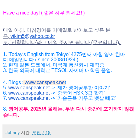
Have a nice day! (
좋은
하루
되세요
! )
매일 아침, 아침영어를 이메일로 받아보고 싶은 분
은,
ytkim5@yahoo.co.kr
로, '신청합니다'라고 메일 주시면 됩니다 (무료입니다).
1. 'Today's English from Tokyo' 4275
번째
아침
영어
한마
디
메일입니다
.( since 2008/10/24 )
2.
현재
일본
도쿄에서
,
미국계
통신회사
재직중
.
3.
한국
외국어
대학교
TESOL
사이버
대학원
졸업
.
4. Blogs :
www.canspeak.ne
t
5.
www.canspeak.net
-> '제가 영어공부한 이야기'
6.
www.canspeak.net
-> '중국어 HSK 3급 합격'
7.
www.canspeak.net
-> '가슴근육 키우고 뱃살 빼고'
8.
영어공부
, 2025
년
올해는
,
두번
다시
중간에
포기하지
않겠
습니
다
.
Johnny
시간:
오전 7:19