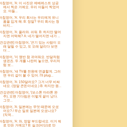
아침영어, 'A: 이 사진은 에베레스트 상공
에서 찍은 거예요. 우리 아들이 찍었어
요. 아들...
아침영어, 'A: 우리 회사는 우리에게 유니
폼을 입게 해. B: 정말? 우리 회사는 청
바지...
아침영어, 'A: 올라와. 쉬워. B: 하지만 떨어
지면 어떡해? A: 네가 떨어지면 내가 ...
[건강관련] 아침영어, '끈기 있는 사람이 오
래 달릴 수 있고, 또 오래 달리다 보면
더 ...
아침영어, '이 쟁반 참 귀여워요. 반달처럼
생겼죠. 두 개를 나란히 놓으면, 우리처
럼 보...
아침영어, '새 TV를 전원에 연결할게. 그러
면 우리 같이 볼 수 있어. I’ll plug...
아침영어, 'A: 150달러요? 그거 너무 비싸
네요. (정말 큰돈이네요.) B: 하지만 원...
[건강관련] 아침영어, '(보스톤 마라톤 완
주), 오랜 기다림은 이렇게 끝이 났다.
그것...
아침영어, 'A: 일본에는 무엇 때문에 오셨
어요? / 무슨 일로 일본에 오셨나요?
(직역...
아침영어, 'A: 와, 정말 부드럽네요. 이거 뭐
로 만든 거예요? B: 실크(비단)로 만