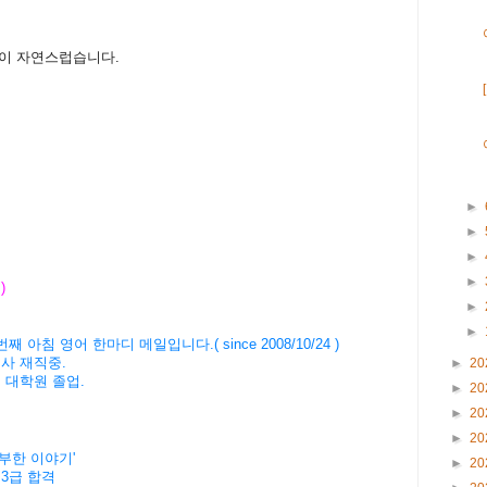
이 자연스럽습니다.
►
►
►
►
 )
►
►
번째
아침
영어
한마디
메일입니다
.( since 2008/10/24 )
회사
재직중
.
►
20
버
대학원
졸업
.
►
20
►
20
►
20
공부한 이야기'
►
20
 3급 합격