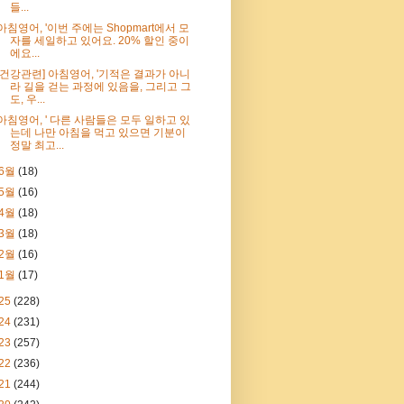
들...
아침영어, '이번 주에는 Shopmart에서 모
자를 세일하고 있어요. 20% 할인 중이
에요...
[건강관련] 아침영어, '기적은 결과가 아니
라 길을 걷는 과정에 있음을, 그리고 그
도, 우...
아침영어, ' 다른 사람들은 모두 일하고 있
는데 나만 아침을 먹고 있으면 기분이
정말 최고...
6월
(18)
5월
(16)
4월
(18)
3월
(18)
2월
(16)
1월
(17)
25
(228)
24
(231)
23
(257)
22
(236)
21
(244)