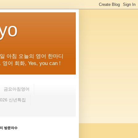
kyo
일 아침 오늘의 영어 한마디
화, Yes, you can !
금요아침영어
2026 신년특집
지 방문자수