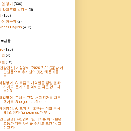
메일 영어
(336)
과 라이프의 발란스
(6)
화
(103)
지산 해돋이
(2)
iness English
(413)
 보관함
26
(125)
8월
(4)
7월
(18)
[건강관련] 아침영어, '2026-7-24 (금)밤 야
간산행으로 후지산의 멋진 해돋이를
보...
아침영어, 'A: 요즘 젓가락질을 정말 잘하
시네요. 돈가스를 먹어본 적은 없으시
죠? B: ...
아침영어, '그녀는 고장 난 자전거를 처분
했어요. She got rid of her br...
아침영어, 'A: 토미, 너(오빠)는 정말 무식
해! B: 엄마, 'ignoramus'가 무...
[건강관련] 아침영어, '달리기를 하다 보면
고통과 기쁨 사이를 수시로 오간다. 그
리고 마...