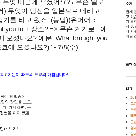
는 무엇 때문에 오셨어요? / 무슨 일로
소개
역) 무엇이 당신을 일본으로 데리고
현재 
고 있
행기를 타고 왔죠! (농담)(유머어 표
과 유
서 1
ght you to + 장소? => 무슨 계기로 ~에
다. 
매일 
 오셨나요? 예문: What brought you
도쿄에 오셨나요?) ' - 7/8(수)
표현 찾
최고기온이
32도
의
도
쿄의
아침입니다
!
태그
공부하는 방법중에
20
그림의 장면을 보고,
그
다. 왜냐하면, 우
금
 경험을 이미 했을
매일
문
영
현해 보기!
영