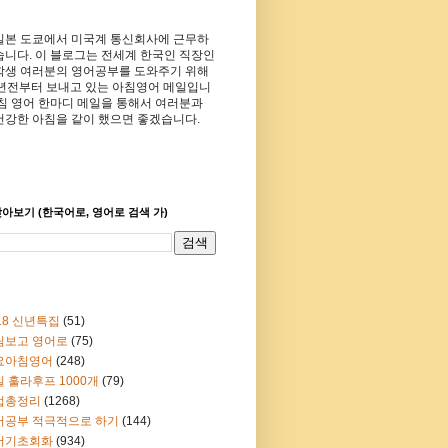
일본 도쿄에서 미국계 통신회사에 근무하
습니다. 이 블로그는 전세계 한국인 직장인
학생 여러분의 영어공부를 도와주기 위해
8년전부터 보내고 있는 아침영어 메일입니
아침 영어 한마디 메일을 통해서 여러분과
건강한 아침을 같이 했으면 좋겠습니다.
아보기 (한국어로, 영어로 검색 가)
18 신년특집
(51)
림보고 영어로
(75)
요아침영어
(248)
 훌라후프 1000개
(79)
법총정리
(1268)
어공부 적극적으로 하기
(144)
어기초회화
(934)