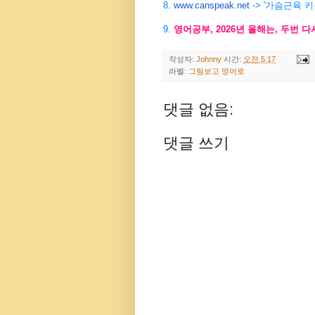
8.
www.canspeak.net
-> '가슴근육 
9.
영어공부
, 2026
년
올해는
,
두번
다
작성자:
Johnny
시간:
오전 5:17
라벨:
그림보고 영어로
댓글 없음:
댓글 쓰기