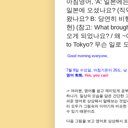
아침영어, 'A: 일본에
일본에 오셨나요? (직
왔나요? B: 당연히 비
현) (참고: What brou
오게 되었나요? / 왜 ~에
to Tokyo? 무슨 일로 
Good morning everyone,
7월
8
일 수
요일
,
아침기온이
26도
,
낮
영어
회화
,
Yes, you can!
-> 여러분, 영어를 쉽고 재미있게 
하나가, 일상의 모습을 담은 간단한 
쉬운 영어로 상상해서 말해보는 것입니
리 모두가 그림속의 이야기와 비슷한
수 있기 때문이죠.
다음 그림을 보고 영어로 상상해서 표