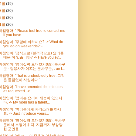
4월
(19)
3월
(20)
2월
(20)
1월
(20)
아침영어, ' Please feel free to contact me
if you have...
아침영어, '주말에 뭐하세요? -> What do
you do on weekends?' -...
아침영어, '정식으로 (본격적으로) 요리를
배운 적 있습니까? -> Have you ev...
아침영어, '영어실력 토대쌓기(69): 분사구
문 - 형용사가 이끄는 분사구문, true t...
아침영어, 'That is undoubtedly true. 그것
은 틀림없이 사실이다.' -...
아침영어, 'I have amended the minutes
as requested. ->...
아침영어, '엄마는 요리에 재능이 있으시
다. -> My mom has a talent...
아침영어, '여러분에게 자기소개를 하세
요. -> Just introduce yours...
아침영어, '영어실력 토대쌓기(68), 분사구
문에서 부정어 위치: 지금까지 부상당
한 군인을...
아침영어, 'pillar, ....의 중추적 역할을 하는