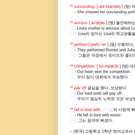
** outstanding
[ aʊtˈstændɪŋ ]
(형) 
- She showed her outstanding perf
** anxious
[ æ'ŋkʃəs ]
(형) 불안해하
- Lisa's mother is anxious about Lis
Lisa의 엄마는 Lisa의 학교생활
** perform
[ pərfɔ'ːrm ]
(동) 수행하다
- They performed Romeo and Juliet 
그들은 극장에서 로미오와 줄리엣
** competition
[ kɑːmpətɪ'ʃn ]
(명) 대
- Our team won the competition.
우리 팀이 대회에서 우승했다.
** pay off
결실을 맺다, 보상받다
- Our hard work will pay off.
우리가 열심히 노력한 것은 보상받
** fall in love with....
....와 사랑에 
- He fell in love with music.
그는 음악에 빠졌다.
-- (한국) 고등학교 1학년 영어교과서 제