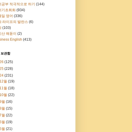
어공부 적극적으로 하기
(144)
어기초회화
(934)
메일 영어
(336)
과 라이프의 발란스
(6)
화
(103)
지산 해돋이
(2)
iness English
(413)
 보관함
26
(125)
25
(228)
24
(231)
12월
(19)
11월
(18)
10월
(22)
9월
(16)
8월
(15)
7월
(22)
6월
(19)
5월
(21)