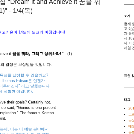
ream it and Achieve it 꿈을 꿔
 - 1/4(목)
소개
현재 
고 있
 최고기온이
14도의 도쿄의 아침입니다!
과 유
서 1
다. 
매일 
ieve it
꿈을 꿔라, 그리고 성취하라!
" - (1)
ff 여러분의 열정은 보상받을 것입니다.
목표를 달성할 수 있을까요?
표현 찾
omas Edison은 언젠가
 이루어진다" 라고 말했습니다.
에 적합한 예입니다.
태그
ive their goals? Certainly not.
nce said, "Genius is one percent
20
erspiration." The famous Korean
그
int.
금
매일
는데, 이는 이 예술 분야에서
문