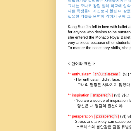
탁월하기를 갈망하는 사람들에게는 매
그녀는 모나코 왕립 발레 학교에 입학
다른 학생들이 자신보다 훨씬 더 잘
필요한 기술을 완벽히 익히기 위해 그
Kang Sue Jin fell in love with ballet a
for anyone who desires to be outstand
she entered the Monaco Royal Ballet 
very anxious because other students 
To master the necessary skills, she p
< 단어와 표현 >
** enthusiasm
[ ɪn
θu'ːziæzəm ]
(명)
- Her enthusiam didn't face.
그녀의 열정은 사라지지 않았다
** inspiration
[ ɪnspəre'ɪʃn ]
(
명
) 영감
- You are a source of inspiration f
당신은 내 영감의 원천이야.
** persperation
[
pɜːrspə
re'ɪʃn ]
(명) 
- Stress and anxiety can cause per
스트레스와 불안감은 땀을 유발할 