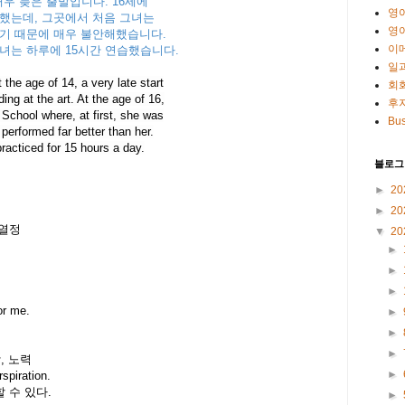
우 늦은 출발입니다. 16세에
영
했는데, 그곳에서 처음 그녀는
영
했기 때문에 매우 불안해했습니다.
이
녀는 하루에 15시간 연습했습니다.
일
t the age of 14, a very late start
회
ing at the art. At the age of 16,
후
School where, at first, she was
Bus
performed far better than her.
racticed for 15 hours a day.
블로그
►
20
►
20
 열정
▼
20
►
►
►
or me.
►
►
►
땀, 노력
►
spiration.
수 있다.
►