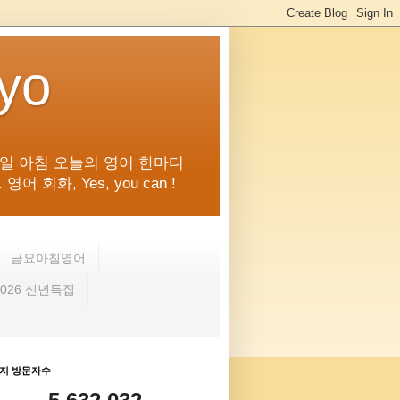
kyo
일 아침 오늘의 영어 한마디
화, Yes, you can !
금요아침영어
2026 신년특집
지 방문자수