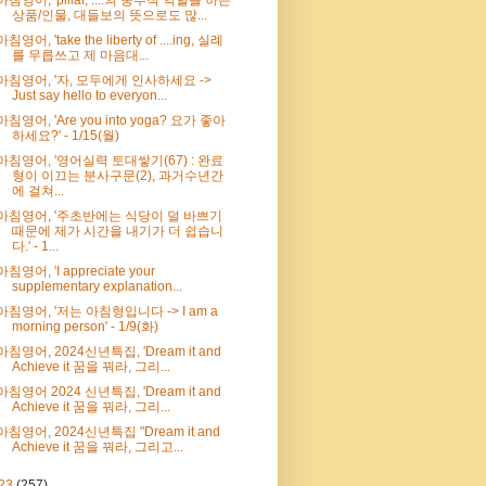
상품/인물, 대들보의 뜻으로도 많...
아침영어, 'take the liberty of ....ing, 실례
를 무릅쓰고 제 마음대...
아침영어, '자, 모두에게 인사하세요 ->
Just say hello to everyon...
아침영어, 'Are you into yoga? 요가 좋아
하세요?' - 1/15(월)
아침영어, '영어실력 토대쌓기(67) : 완료
형이 이끄는 분사구문(2), 과거수년간
에 걸쳐...
아침영어, '주초반에는 식당이 덜 바쁘기
때문에 제가 시간을 내기가 더 쉽습니
다.' - 1...
아침영어, 'I appreciate your
supplementary explanation...
아침영어, '저는 아침형입니다 -> I am a
morning person' - 1/9(화)
아침영어, 2024신년특집, 'Dream it and
Achieve it 꿈을 꿔라, 그리...
아침영어 2024 신년특집, 'Dream it and
Achieve it 꿈을 꿔라, 그리...
아침영어, 2024신년특집 "Dream it and
Achieve it 꿈을 꿔라, 그리고...
23
(257)