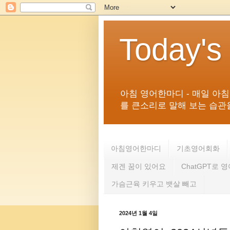
Today's
아침 영어한마디 - 매일 아
를 큰소리로 말해 보는 습관을 
아침영어한마디
기초영어회화
제겐 꿈이 있어요
ChatGPT로 
가슴근육 키우고 뱃살 빼고
2024년 1월 4일