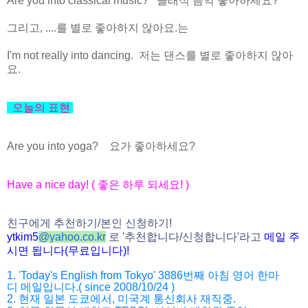
Are you into classical music? 클래식 음악 좋아하세요?
그리고, ....를 별로 좋아하지 않아요.는
I'm not really into dancing. 저는 댄스를 별로 좋아하지 않아
요.
오늘의
표현
Are you into yoga? 요가 좋아하세요?
Have a nice day! (
좋은
하루
되세요
! )
친구에게
추천하기
/
본인
신청하기
!
ytkim5
@
yahoo.co.kr
로
'
추천합니다
/
신청
합니다
'
라고
메일
주
시면
됩니다
(
무료입니다
)!
1. 'Today's English from Tokyo' 3886
번째
아침
영어
한마
디
메일입니다
.( since 2008/10/24 )
2.
현재
일본
도쿄에서
,
미국계
통신회사
재직중
.