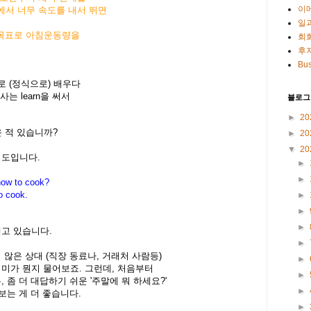
이
퀴에서 너무 속도를 내서 뛰면
일
 목표로 아침운동량을
회
후
Bus
으로 (정식으로) 배우다
동사는 learn을 써서
블로그
►
20
운 적 있습니까?
►
20
▼
20
정도입니다.
►
►
how to cook?
o cook.
►
►
►
나타내고 있습니다.
►
 않은 상대 (직장 동료나, 거래처 사람등)
►
 취미가 뭔지 물어보죠. 그런데, 처음부터
►
 좀 더 대답하기 쉬운 '주말에 뭐 하세요?'
►
보는 게 더 좋습니다.
►