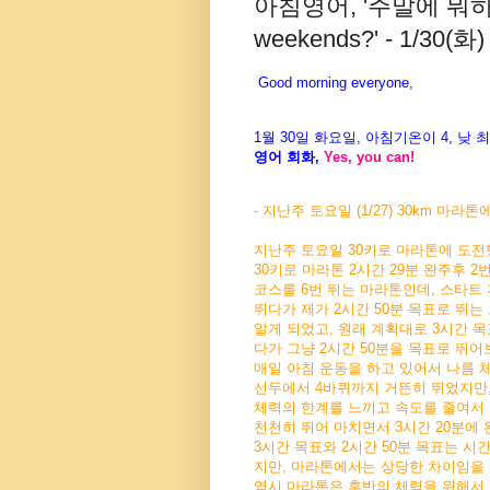
아침영어, '주말에 뭐하세요?
weekends?' - 1/30(화)
Good morning everyone,
1월
30
일 화
요일
,
아침기온이
4
,
낮
최
영어
회화
,
Yes, you can!
- 지난주 토요일 (1/27) 30km 마라톤
지난주 토요일 30키로 마라톤에 도전했
30키로 마라톤 2시간 29분 완주후 2
코스를 6번 뛰는 마라톤인데, 스타트
뛰다가 제가 2시간 50분 목표로 뛰는
알게 되었고, 원래 계획대로 3시간 
다가 그냥 2시간 50분을 목표로 뛰
매일 아침 운동을 하고 있어서 나름 
선두에서 4바퀴까지 거뜬히 뛰었지만,
체력의 한계를 느끼고 속도를 줄여서 
천천히 뛰어 마치면서 3시간 20분에
3시간 목표와 2시간 50분 목표는 시
지만, 마라톤에서는 상당한 차이임을
역시 마라톤은 후반의 체력을 위해서