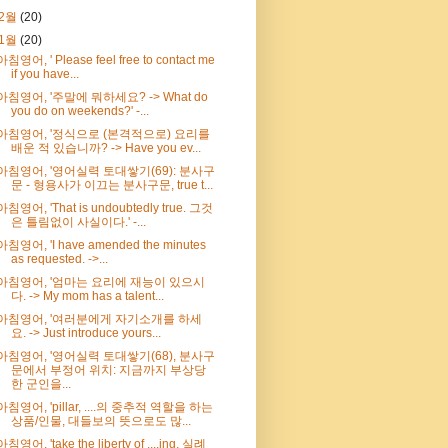
2월
(20)
1월
(20)
아침영어, ' Please feel free to contact me
if you have...
아침영어, '주말에 뭐하세요? -> What do
you do on weekends?' -...
아침영어, '정식으로 (본격적으로) 요리를
배운 적 있습니까? -> Have you ev...
아침영어, '영어실력 토대쌓기(69): 분사구
문 - 형용사가 이끄는 분사구문, true t...
아침영어, 'That is undoubtedly true. 그것
은 틀림없이 사실이다.' -...
아침영어, 'I have amended the minutes
as requested. ->...
아침영어, '엄마는 요리에 재능이 있으시
다. -> My mom has a talent...
아침영어, '여러분에게 자기소개를 하세
요. -> Just introduce yours...
아침영어, '영어실력 토대쌓기(68), 분사구
문에서 부정어 위치: 지금까지 부상당
한 군인을...
아침영어, 'pillar, ....의 중추적 역할을 하는
상품/인물, 대들보의 뜻으로도 많...
아침영어, 'take the liberty of ....ing, 실례