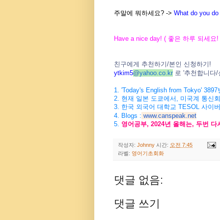
주말에 뭐하세요? ->
What do you do
Have a nice day! (
좋은
하루
되세요
!
친구에게
추천하기
/
본인
신청하기
!
ytkim5
@
yahoo.co.kr
로
'
추천합니다
/
1. 'Today's English from Tokyo' 3897
2.
현재
일본
도쿄에서
,
미국계
통신
3.
한국
외국어
대학교
TESOL
사이
4. Blogs :
www.canspeak.net
5.
영어공부
, 2024
년
올해는
,
두번
다
작성자:
Johnny
시간:
오전 7:45
라벨:
영어기초회화
댓글 없음:
댓글 쓰기