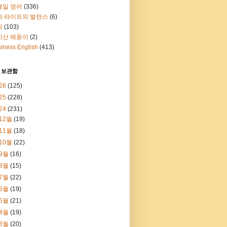
메일 영어
(336)
과 라이프의 발란스
(6)
화
(103)
지산 해돋이
(2)
iness English
(413)
 보관함
26
(125)
25
(228)
24
(231)
12월
(19)
11월
(18)
10월
(22)
9월
(16)
8월
(15)
7월
(22)
6월
(19)
5월
(21)
4월
(19)
3월
(20)