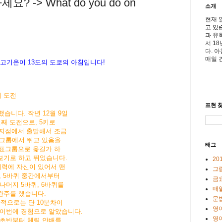
 -> What do you do on
소개
현재 
고 있
과 유
서 1
다. 
매일 
고기온이
13
도의
도쿄의
아침입니다
!
에 도전
표현 찾
습니다. 작년 12월 9일
번째 도전으로, 5키로
 지점에서 출발해서 조금
 그룹에서 뛰고 있음을
태그
목표그룹으로 옮길가 하
어보기로 하고 뛰었습니다.
20
체력에 자신이 있어서 맨
그
 5바퀴 중간
에서부터
금
나머지 5바퀴, 6바퀴를
매일
 완주를 했습니다.
문
간적으로는 단 10분차이
영
 이번에 경험으로 알았습니다.
영
 초반부터 체력 안배를