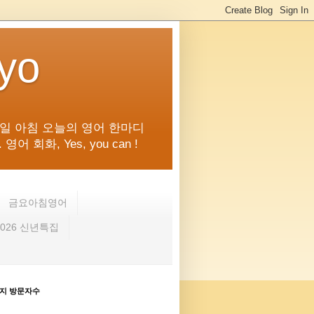
kyo
일 아침 오늘의 영어 한마디
화, Yes, you can !
금요아침영어
2026 신년특집
지 방문자수