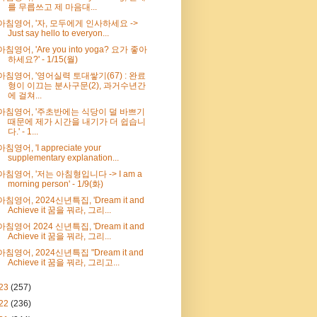
를 무릅쓰고 제 마음대...
아침영어, '자, 모두에게 인사하세요 ->
Just say hello to everyon...
아침영어, 'Are you into yoga? 요가 좋아
하세요?' - 1/15(월)
아침영어, '영어실력 토대쌓기(67) : 완료
형이 이끄는 분사구문(2), 과거수년간
에 걸쳐...
아침영어, '주초반에는 식당이 덜 바쁘기
때문에 제가 시간을 내기가 더 쉽습니
다.' - 1...
아침영어, 'I appreciate your
supplementary explanation...
아침영어, '저는 아침형입니다 -> I am a
morning person' - 1/9(화)
아침영어, 2024신년특집, 'Dream it and
Achieve it 꿈을 꿔라, 그리...
아침영어 2024 신년특집, 'Dream it and
Achieve it 꿈을 꿔라, 그리...
아침영어, 2024신년특집 "Dream it and
Achieve it 꿈을 꿔라, 그리고...
23
(257)
22
(236)