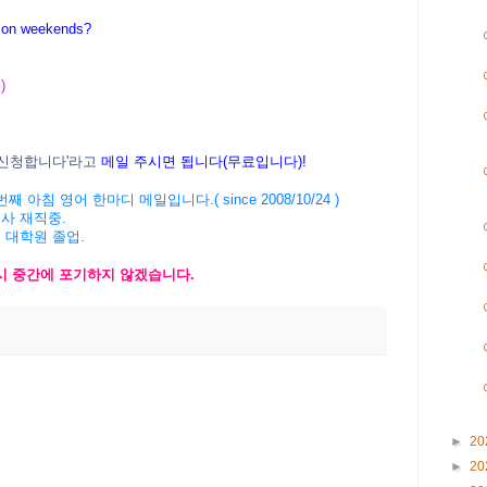
 on weekends?
 )
신청
합니다
'
라고
메일
주시면
됩니다
(
무료입니다
)!
번째
아침
영어
한마디
메일입니다
.( since 2008/10/24 )
회사
재직중
.
버
대학원
졸업
.
시
중간에
포기하지
않겠습니
다
.
►
20
►
20