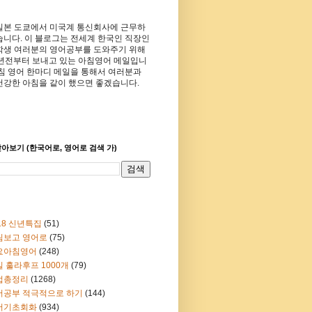
일본 도쿄에서 미국계 통신회사에 근무하
습니다. 이 블로그는 전세계 한국인 직장인
학생 여러분의 영어공부를 도와주기 위해
8년전부터 보내고 있는 아침영어 메일입니
아침 영어 한마디 메일을 통해서 여러분과
건강한 아침을 같이 했으면 좋겠습니다.
아보기 (한국어로, 영어로 검색 가)
18 신년특집
(51)
림보고 영어로
(75)
요아침영어
(248)
 훌라후프 1000개
(79)
법총정리
(1268)
어공부 적극적으로 하기
(144)
어기초회화
(934)