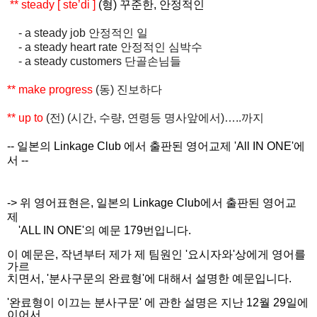
** steady
[ ste’di ]
(
형
)
꾸준한
,
안정적인
- a steady job
안정적인 일
- a steady heart rate
안정적인 심박수
- a steady customers
단골손님들
** make progress
(
동
)
진보하다
** up to
(
전
) (
시간
,
수량
,
연령등 명사앞에서
)…..
까지
-- 일본의 Linkage Club 에서 출판된 영어교제 'All IN ONE'에
서 --
-> 위 영어표현은, 일본의 Linkage Club에서 출판된 영어교
제
'ALL IN ONE'의 예문 179번입니다.
이 예문은, 작년부터 제가 제 팀원인 '요시자와'상에게 영어를
가르
치면서, '분사구문의 완료형'에 대해서 설명한 예문입니다.
'완료형이 이끄는 분사구문' 에 관한 설명은 지난 12월 29일에
이어서