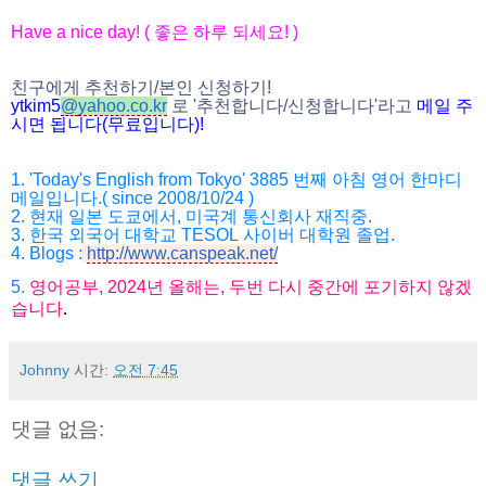
Have a nice day! (
좋은 하루 되세요
! )
친구에게 추천하기
/
본인 신청하기
!
ytkim5
@
yahoo.co.kr
로
'
추천합니다
/
신청
합니다
'
라고
메일
주
시면
됩니다
(
무료입니다
)!
1. 'Today's English from Tokyo' 3885
번째 아침 영어 한마디
메일입니다
.( since 2008/10/24 )
2.
현재 일본 도쿄에서
,
미국계 통신회사 재직중
.
3. 한국
외국어 대학교
TESOL
사이버 대학원 졸업
.
4.
Blogs :
http://www.canspeak.net/
5.
영어공부
, 2024
년 올해는
,
두번 다시 중간에 포기하지 않겠
습니다
.
Johnny
시간:
오전 7:45
댓글 없음:
댓글 쓰기