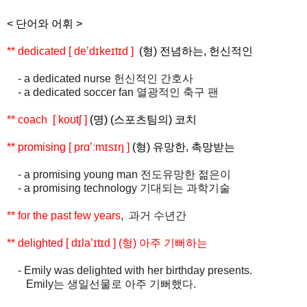
< 단어와 어휘 >
** dedicated
[ de’dɪkeɪtɪd ]
(
형
)
전념하는
,
헌신적인
- a dedicated nurse
헌신적인 간호사
- a dedicated soccer fan
열광적인 축구 팬
** coach
[ koʊtʃ ]
(
명
) (
스포츠팀의
)
코치
** promising
[
prɑ’ːmɪsɪŋ ]
(
형
)
유망한
,
촉망받는
- a promising young man
전도유망한 젊은이
- a promising technology
기대되는 과학기술
** for the past few years
,
과거 수년간
** delighted
[ dɪla’ɪtɪd ]
(
형
)
아주 기뻐하는
- Emily was delighted with her birthday presents.
Emily
는 생일선물로 아주 기뻐했다
.