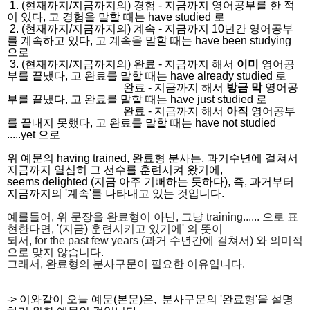
1. (현재까지/지금까지의) 경험 - 지금까지 영어공부를 한 적
이 있다, 고 경험을 말할 때는 have studied 로
2. (현재까지/지금까지의) 계속 - 지금까지 10년간 영어공부
를 계속하고 있다, 고 계속을 말할 때는 have been studying
으로
3. (현재까지/지금까지의) 완료 - 지금까지 해서
이미
영어공
부를 끝냈다, 고 완료를 말할 때는 have already studied 로
완료 - 지금까지 해서
방금 막
영어공
부를 끝냈다, 고 완료를 말할 때는 have just studied 로
완료 - 지금까지 해서
아직
영어공부
를 끝내지 못했다, 고 완료를 말할 때는 have not studied
.....yet 으로
위 예문의 having trained, 완료형 분사는, 과거수년에 걸쳐서
지금까지 열심히 그 선수를 훈련시켜 왔기에,
seems delighted (지금 아주 기뻐하는 듯하다), 즉, 과거부터
지금까지의 '계속'를 나타내고 있는 것입니다.
예를들어, 위 문장을 완료형이 아닌, 그냥 training...... 으로 표
현한다면, '(지금) 훈련시키고 있기에' 의 뜻이
되서, for the past few years (과거 수년간에 걸쳐서) 와 의미적
으로 맞지 않습니다.
그래서, 완료형의 분사구문이 필요한 이유입니다.
-> 이와같이 오늘 예문(본문)은, 분사구문의 '완료형'을 설명