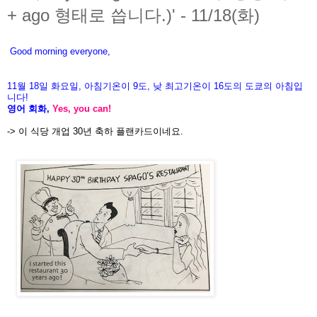
+ ago 형태로 씁니다.)' - 11/18(화)
Good morning everyone,
11월
18
일 화
요일
,
아침기온이
9도
,
낮
최고기온이
16도
의
도
쿄의
아침입
니다
!
영어
회화
,
Yes, you can!
-> 이 식당 개업 30년 축하 플랜카드이네요.