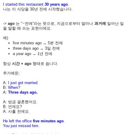
I started this restaurant
30 years ago
.
나는
이
식당을
30
년
전에
시작했습니다
.
->
ago
는
"~
전에
”
라는
뜻으로,
지금으로부터
얼마나
과거에
일어난
일
을
말할
때
쓰는
표현이에요
.
예
)
five minutes ago
→ 5
분
전에
three days ago
→ 3
일
전에
a year ago
→ 1
년
전에
항상
시간
+ ago
형태로
씁니다
.
추가예문;
A:
I just got married.
B:
When?
A:
Three days ago.
A: 방금
결혼했어요
.
B: 언제요
?
A: 사흘
전에요
.
He left the office
five minutes ago
.
You just missed him.