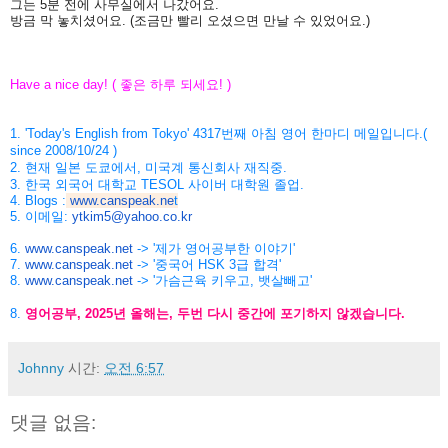
그는
5
분
전에
사무실에서
나갔어요
.
방금
막
놓치셨어요
. (
조금만
빨리
오셨으면
만날
수
있었어요
.)
Have a nice day! (
좋은
하루
되세요
! )
1. 'Today's English from Tokyo' 4317
번째
아침
영어
한마디
메일입니다
.(
since 2008/10/24 )
2.
현재
일본
도쿄에서
,
미국계
통신회사
재직중
.
3.
한국
외국어
대학교
TESOL
사이버
대학원
졸업
.
4. Blogs :
www.canspeak.ne
t
5. 이메일:
ytkim5@yahoo.co.kr
6.
www.canspeak.net
-> '제가 영어공부한 이야기'
7.
www.canspeak.net
-> '중국어 HSK 3급 합격'
8.
www.canspeak.net
-> '가슴근육 키우고, 뱃살빼고'
8.
영어공부
, 2025
년
올해는
,
두번
다시
중간에
포기하지
않겠습니
다
.
Johnny
시간:
오전 6:57
댓글 없음: