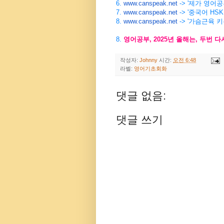
6.
www.canspeak.net
-> '제가 영어
7.
www.canspeak.net
-> '중국어 HSK
8.
www.canspeak.net
-> '가슴근육 
8.
영어공부
, 2025
년
올해는
,
두번
다
작성자:
Johnny
시간:
오전 6:48
라벨:
영어기초회화
댓글 없음:
댓글 쓰기