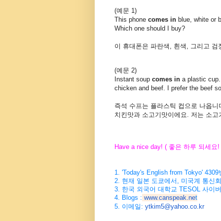
(예문 1)
This phone
comes in
blue, white or 
Which one should I buy?
이
휴대폰은
파란색
,
흰색
,
그리고
검
(예문 2)
Instant soup
comes in
a plastic cup.
chicken and beef. I prefer the beef s
즉석
수프는
플라스틱
컵으로 나옵니
치킨맛과
소고기맛이에요
.
저는
소고
Have a nice day! (
좋은
하루
되세요
!
1. 'Today's English from Tokyo' 4309
2.
현재
일본
도쿄에서
,
미국계
통신
3.
한국
외국어
대학교
TESOL
사이
4. Blogs :
www.canspeak.ne
t
5. 이메일:
ytkim5@yahoo.co.kr