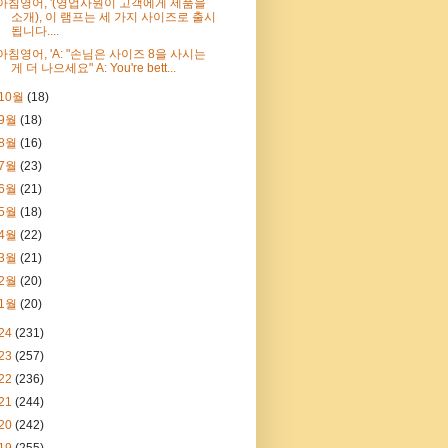
아침영어, '(영업사원이 고객에게 제품을
소개), 이 램프는 세 가지 사이즈로 출시
됩니다....
아침영어, 'A: "손님은 사이즈 8을 사시는
게 더 나으세요" A: You're bett...
10월
(18)
9월
(18)
8월
(16)
7월
(23)
6월
(21)
5월
(18)
4월
(22)
3월
(21)
2월
(20)
1월
(20)
24
(231)
23
(257)
22
(236)
21
(244)
20
(242)
19
(255)