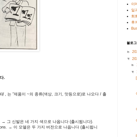
이
일
회
후
Bus
블로그
►
20
▼
20
►
▼
다
.
형태
, 는 “제품이 ~
의
종류
(
색상
,
크기, 맛등으로
)
로
나오다
/ 출
s. →
그
신발은
네
가지
색으로
나옵니다
(출시됩니다).
ions. →
이
모델은
두
가지
버전으로
나옵니다 (출시됩니