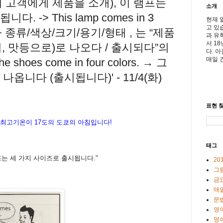
이 고객에게 제품을 소개), 이 램프는
소개
 -> This lamp comes in 3
현재 
고 있
 in + 종류/색상/크기/용기/형태 , 는 “제품
과 유
서 1
기, 맛등으로)로 나오다 / 출시되다”의
다. 
매일 
oes come in four colors. → 그
옵니다 (출시됩니다)' - 11/4(화)
표현 찾
최고기온이
17도
의
도
쿄의
아침입니다
!
태그
프는
세
가지
사이즈로
출시됩니다
."
20
그
금
매일
문
영
영