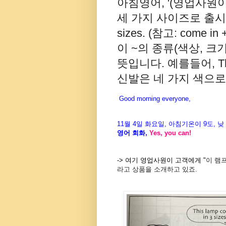
아침영어, '(영업사원
세 가지 사이즈로 출시됩니다.
sizes. (참고: come
이 ~의 종류(색상, 크
뜻입니다. 예를들어, The sh
신발은 네 가지 색으로 나
Good morning everyone,
11월
4
일 화
요일
,
아침기온이
9도
,
낮
영어
회화
,
Yes, you can!
-> 여기 영업사원이 고객에게 "
이
램
라고 상품을 소개하고 있죠.