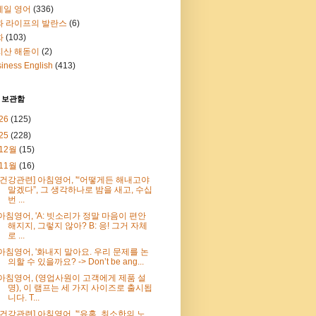
메일 영어
(336)
과 라이프의 발란스
(6)
화
(103)
지산 해돋이
(2)
iness English
(413)
 보관함
26
(125)
25
(228)
12월
(15)
11월
(16)
[건강관련] 아침영어, '“어떻게든 해내고야
말겠다”, 그 생각하나로 밤을 새고, 수십
번 ...
아침영어, 'A: 빗소리가 정말 마음이 편안
해지지, 그렇지 않아? B: 응! 그거 자체
로 ...
아침영어, '화내지 말아요. 우리 문제를 논
의할 수 있을까요? -> Don’t be ang...
아침영어, (영업사원이 고객에게 제품 설
명), 이 램프는 세 가지 사이즈로 출시됩
니다. T...
[건강관련] 아침영어, '“유혹, 최소한의 노