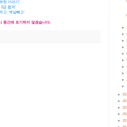
공부한 이야기'
 3급 합격'
키우고, 뱃살빼고'
시
중간에
포기하지
않겠습니
다
.
►
►
►
►
►
►
►
►
►
►
►
20
►
20
►
20
►
20
►
20
►
20