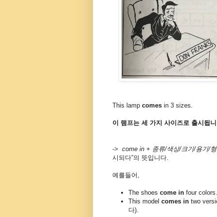
This lamp
comes
in 3 sizes.
이
램프는
세
가지
사이즈로
출시됩니
->
come in +
종류
/
색상
/
크기/용기/
시되다
”의 뜻입니다.
예를들어,
The shoes
come in
four color
This model
comes in
two vers
다).