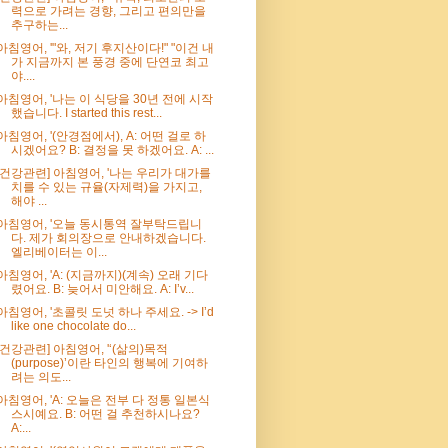
력으로 가려는 경향, 그리고 편의만을
추구하는...
아침영어, '"와, 저기 후지산이다!" "이건 내
가 지금까지 본 풍경 중에 단연코 최고
야....
아침영어, '나는 이 식당을 30년 전에 시작
했습니다. I started this rest...
아침영어, '(안경점에서), A: 어떤 걸로 하
시겠어요? B: 결정을 못 하겠어요. A: ...
[건강관련] 아침영어, '나는 우리가 대가를
치를 수 있는 규율(자제력)을 가지고,
해야 ...
아침영어, '오늘 동시통역 잘부탁드립니
다. 제가 회의장으로 안내하겠습니다.
엘리베이터는 이...
아침영어, 'A: (지금까지)(계속) 오래 기다
렸어요. B: 늦어서 미안해요. A: I’v...
아침영어, '초콜릿 도넛 하나 주세요. -> I’d
like one chocolate do...
[건강관련] 아침영어, '‘(삶의)목적
(purpose)’이란 타인의 행복에 기여하
려는 의도...
아침영어, 'A: 오늘은 전부 다 정통 일본식
스시예요. B: 어떤 걸 추천하시나요?
A:...