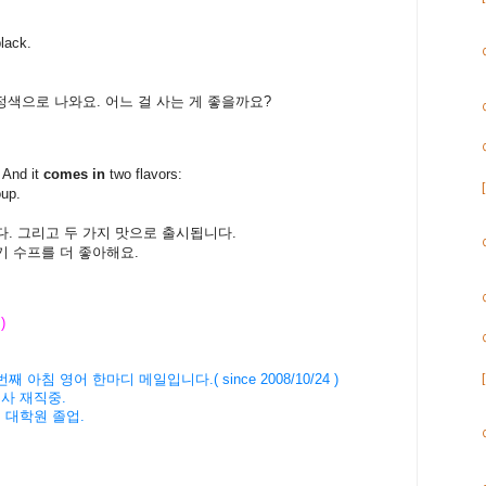
black.
정색으로
나와요
.
어느
걸
사는
게
좋을까요
?
 And it
comes in
two flavors:
oup.
다.
그리고
두
가지
맛으로 출시됩니다.
기
수프를
더
좋아해요
.
 )
번째
아침
영어
한마디
메일입니다
.( since 2008/10/24 )
회사
재직중
.
버
대학원
졸업
.