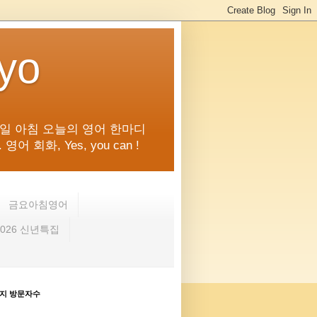
kyo
일 아침 오늘의 영어 한마디
화, Yes, you can !
금요아침영어
2026 신년특집
지 방문자수