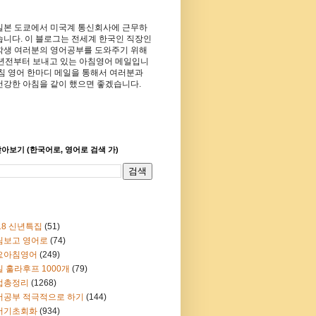
일본 도쿄에서 미국계 통신회사에 근무하
습니다. 이 블로그는 전세계 한국인 직장인
학생 여러분의 영어공부를 도와주기 위해
8년전부터 보내고 있는 아침영어 메일입니
아침 영어 한마디 메일을 통해서 여러분과
건강한 아침을 같이 했으면 좋겠습니다.
아보기 (한국어로, 영어로 검색 가)
18 신년특집
(51)
림보고 영어로
(74)
요아침영어
(249)
 훌라후프 1000개
(79)
법총정리
(1268)
어공부 적극적으로 하기
(144)
어기초회화
(934)