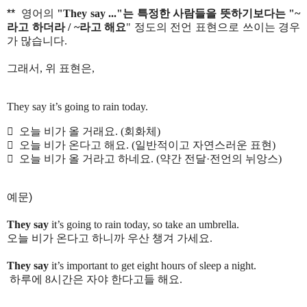
**
영어의
"They say ..."
는
특정한
사람들을
뜻하기보다는
"~
라고
하더라
/ ~
라고
해요
"
정도의
전언
표현으로
쓰이는
경우
가
많습니다
.
그래서, 위 표현은,
They say it’s going to rain today.

오늘
비가
올
거래요
.
(
회화체
)

오늘
비가
온다고
해요
.
(
일반적이고
자연스러운
표현
)

오늘
비가
올
거라고
하네요
.
(
약간
전달
·
전언의
뉘앙스
)
예문)
They say
it’s going to rain today, so take an umbrella.
오늘
비가
온다고
하니까
우산
챙겨
가세요
.
They say
it’s important to get eight hours of sleep a night.
하루에
8
시간은
자야
한다고들
해요
.