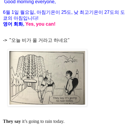
Good morning everyone,
6월
1
일 월
요일
,
아침기온이
25도
,
낮
최고기온이
27도
의
도
쿄의
아침입니다
!
영어
회화
,
Yes, you can!
->
"
오늘
비가
올
거라고
하네요"
They say
it’s going to rain today.