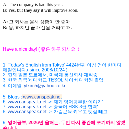
A: The company is bad this year.
B: Yes, but
they say
it will improve soon.
A:
그
회사는
올해
상황이
안
좋아
.
B:
응
,
하지만
곧
개선될
거라고
해
.
Have a nice day! (
좋은
하루
되세요
! )
1. 'Today's English from Tokyo' 4424
번째
아침
영어
한마디
메일입니다
.( since 2008/10/24 )
2.
현재
일본
도쿄에서
,
미국계
통신회사
재직중
.
3.
한국
외국어
대학교
TESOL
사이버
대학원
졸업
.
4. 이메일:
ytkim5@yahoo.co.kr
5. Blogs :
www.canspeak.ne
t
6.
www.canspeak.net
-> '제가 영어공부한 이야기'
7.
www.canspeak.net
-> '중국어 HSK 3급 합격'
8.
www.canspeak.net
-> '가슴근육 키우고 뱃살 빼고'
9.
영어공부
, 2026
년
올해는
,
두번
다시
중간에
포기하지
않겠
습니
다
.