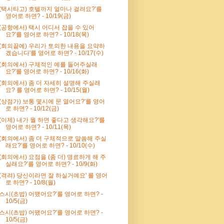
'(택시타고) 호텔까지 얼마나 걸려요?'를
영어로 하면? - 10/19(금)
'(공항에서) 택시 어디서 잡을 수 있어
요?'를 영어로 하면? - 10/18(목)
'(회의끝에) 우리가 토의한 내용을 요약하
겠습니다'를 영어로 하면? - 10/17(수)
'(회의에서) 구체적인 예를 들어주실래
요?'를 영어로 하면? - 10/16(화)
'(회의에서) 좀 더 자세히 설명해 주실래
요? 를 영어로 하면? - 10/15(월)
'(상점가) 보통 몇시에 문 열어요?'를 영어
로 하면? - 10/12(금)
'(이제) 내가 뭘 하면 좋다고 생각해요?'를
영어로 하면? - 10/11(목)
'(회의에서) 좀 더 구체적으로 말씀해 주실
래요?'를 영어로 하면? - 10/10(수)
'(회의에서) 요점을 (좀 더) 명료하게 해 주
실래요?'를 영어로 하면? - 10/9(화)
'(격려) 당신이라면 잘 하실거예요' 를 영어
로 하면? - 10/8(월)
'스시(초밥) 어땠어요?'를 영어로 하면? -
10/5(금)
'스시(초밥) 어땠어요?'를 영어로 하면? -
10/5(금)