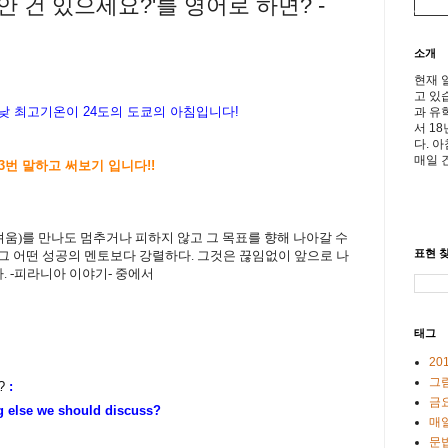
 안 건 있으세요?'를 영어로 하면? -
소개
현재 
고 있
, 낮 최고기온이
24도의 도쿄의 아침입니다!
과 유
서 1
다. 
매일 
3번 말하고 써보기 입니다!!
움)를 만나도 멈추거나 피하지 않고 그 목표를 향해 나아갈 수
표현 찾
그 어떤 성공의 멘토보다 강렬하다. 그것은 끊임없이 앞으로 나
.
-피라니아 이야기- 중에서
태그
20
그
?
:
금
we should discuss?
매일
문