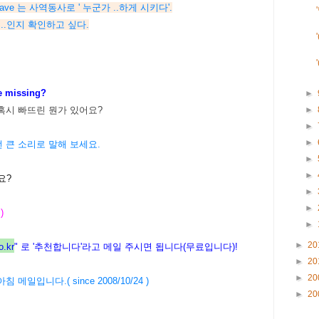
기서, have 는 사역동사로 ' 누군가 ..하게 시키다'.
; 단지 ....인지 확인하고 싶다.
be missing?
►
►
혹시 빠뜨린 뭔가 있어요?
►
►
 큰 소리로 말해 보세요.
►
►
요?
►
►
)
►
►
20
.kr
" 로 '추천합니다'라고 메일 주시면 됩니다(무료입니다)!
►
20
►
20
17 아침 메일입니다.( since 2008/10/24 )
►
20