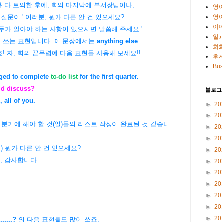
a 를 다 토의한 후에, 회의 마지막에 부서장님이나,
영
영
문이 ' 여러분, 뭔가 다른 안 건 있으세요?
이
두가 알아야 하는 사항이 있으시면 말씀해 주세요.'
일
 쓰는 표현입니다. 이 문장에서는
anything else
회
죠! 자, 회의 끝무렵에 다음 표현들 사용해 보세요!!
후
Bus
aged to complete
to-do list
for the first quarter.
ld discuss?
블로그
 all of you.
►
20
►
20
제 1분기에 해야 할 것(일)들의 리스트 작성이 완료된 것 같습니
►
20
►
20
 ) 뭔가 다른 안 건 있으세요?
►
20
분, 감사합니다.
►
20
►
20
►
20
►
20
►
20
►
20
.....?
의 다음 표현들도 많이 쓰죠.