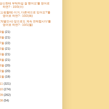
'당신한테 부탁하길 잘 했어요'를 영어로
하면? - 10/3(수)
'(쇼핑할때) 이거, 다른색으로 있어요?'를
영어로 하면? - 10/2(화)
'(작별인사) 앞으로도 계속 연락합시다'를
영어로 하면? - 10/1(월)
9월
(21)
8월
(21)
7월
(22)
6월
(21)
5월
(21)
4월
(21)
3월
(20)
2월
(20)
1월
(18)
11
(321)
10
(274)
09
(262)
08
(54)