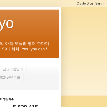
kyo
일 아침 오늘의 영어 한마디
화, Yes, you can !
금요아침영어
2026 신년특집
지 방문자수