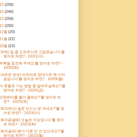
15
(258)
14
(240)
13
(259)
12
(250)
12월
(20)
11월
(22)
10월
(23)
'(부탁) 일 좀 도와주시면 고맙겠습니다'를
영어로 하면? - 10/31(수)
'부록을 참조해 주세요'를 영어로 하면? -
10/30(화)
'(새로운 정보) 바로바로 업데이트 해 드리
겠습니다'를 영어로 하면? - 10/29(월)
'이 호텔로 가는 방법 좀 알려주실래요?'를
영어로 하면? - 10/26(금)
'만원짜리를 헐어 줄래요?'를 영어로 하
면? - 10/25(목)
'(회의에서) 질문 있으신 분 게세요?'를 영
어로 하면? - 10/24(수)
'(회의끝낼때) 오늘은 이상입니다'를 영어
로 하면? - 10/23(화)
'(회의끝에) 뭔가 다른 안 건 있으세요?'를
영어로 하면? - 10/22(월)