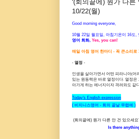
'(회의끝에) 뭔가 다른
10/22(월)
Good morning everyone,
10월 22일 월
요
일, 아침기온이 16도
영어 회화,
Yes, you can!
매일 아침 영어 한마디 - 꼭 큰소리로 
-
열정
-
인생을 살아가면서 어떤 피라니아(어려
있는 원동력은 바로 열정이다. 열정은 
아가게 하는 에너지이자 격려와도 같다
Today's English expression
( 비지니스영어 - 회의 끝날 무렵에 )
(회의끝에) 뭔가 다른 안 건 있으세요
Is there anything else 