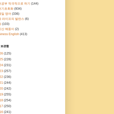
어공부 적극적으로 하기
(144)
어기초회화
(934)
메일 영어
(336)
과 라이프의 발란스
(6)
화
(103)
지산 해돋이
(2)
iness English
(413)
 보관함
26
(125)
25
(228)
24
(231)
23
(257)
22
(236)
21
(244)
20
(242)
19
(255)
18
(254)
17
(250)
16
(241)