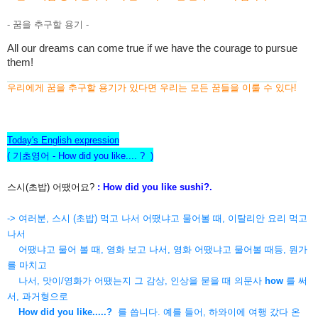
- 꿈을 추구할 용기 -
All our dreams can come true if we have the courage to pursue
them!
우리에게 꿈을 추구할 용기가 있다면 우리는 모든 꿈들을 이룰 수 있다!
Today's English expression
( 기초영어 - How did you like.... ? )
스시(초밥) 어땠어요?
: How did you like sushi?.
-> 여러분, 스시 (초밥) 먹고 나서 어땠냐고 물어볼 때, 이탈리안 요리 먹고
나서
어땠냐고 물어
볼 때, 영화 보고 나서, 영화 어땠냐고 물어볼 때등, 뭔가
를 마치고
나서, 맛이/영화가
어땠는지 그 감상, 인상을 묻을 때
의문사
how
를 써
서,
과거형으로
How did you like.....?
를 씁니다. 예를 들어, 하와이에 여행 갔다 온