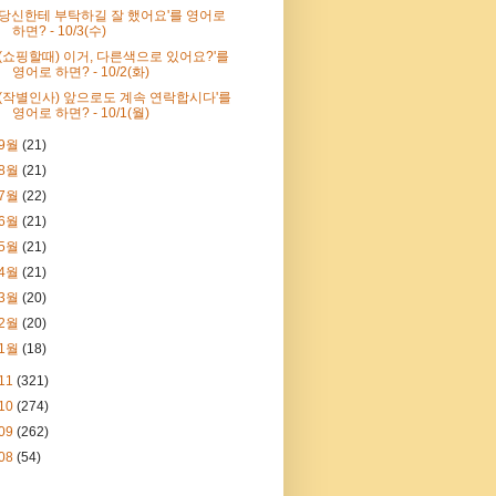
'당신한테 부탁하길 잘 했어요'를 영어로
하면? - 10/3(수)
'(쇼핑할때) 이거, 다른색으로 있어요?'를
영어로 하면? - 10/2(화)
'(작별인사) 앞으로도 계속 연락합시다'를
영어로 하면? - 10/1(월)
9월
(21)
8월
(21)
7월
(22)
6월
(21)
5월
(21)
4월
(21)
3월
(20)
2월
(20)
1월
(18)
11
(321)
10
(274)
09
(262)
08
(54)