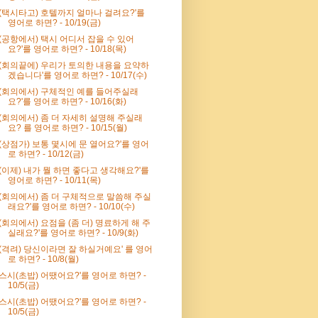
'(택시타고) 호텔까지 얼마나 걸려요?'를
영어로 하면? - 10/19(금)
'(공항에서) 택시 어디서 잡을 수 있어
요?'를 영어로 하면? - 10/18(목)
'(회의끝에) 우리가 토의한 내용을 요약하
겠습니다'를 영어로 하면? - 10/17(수)
'(회의에서) 구체적인 예를 들어주실래
요?'를 영어로 하면? - 10/16(화)
'(회의에서) 좀 더 자세히 설명해 주실래
요? 를 영어로 하면? - 10/15(월)
'(상점가) 보통 몇시에 문 열어요?'를 영어
로 하면? - 10/12(금)
'(이제) 내가 뭘 하면 좋다고 생각해요?'를
영어로 하면? - 10/11(목)
'(회의에서) 좀 더 구체적으로 말씀해 주실
래요?'를 영어로 하면? - 10/10(수)
'(회의에서) 요점을 (좀 더) 명료하게 해 주
실래요?'를 영어로 하면? - 10/9(화)
'(격려) 당신이라면 잘 하실거예요' 를 영어
로 하면? - 10/8(월)
'스시(초밥) 어땠어요?'를 영어로 하면? -
10/5(금)
'스시(초밥) 어땠어요?'를 영어로 하면? -
10/5(금)