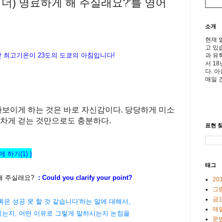
좀 더) 명료하게 해 주실래요?'를 영어
소개
현재 
고 있
 낮 최고기온이
23도의 도쿄의 아침입니다!
과 유
서 1
다. 
매일 
나보이게 하는 것은 바로 자신감이다
.
당당하게 미소
기차게 걷는 것만으로도 충분하다
.
표현 찾
 하기(1) )
태그
 해 주실래요?
: Could you clarify your point?
20
그
금
계획은 성공 못 할 것 같습니다'하는 말에 대해서,
매일
시는지, 어떤 이유로 그렇게 말하시는지 논점을
문