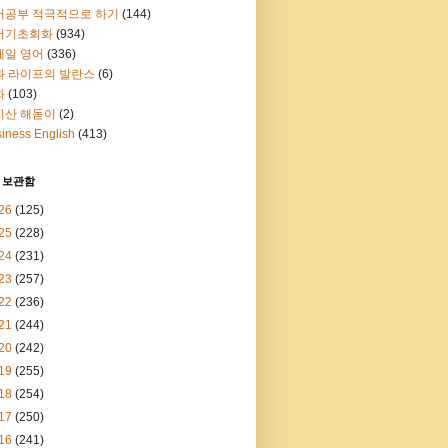
어공부 적극적으로 하기
(144)
어기초회화
(934)
메일 영어
(336)
과 라이프의 발란스
(6)
화
(103)
지산 해돋이
(2)
iness English
(413)
 보관함
26
(125)
25
(228)
24
(231)
23
(257)
22
(236)
21
(244)
20
(242)
19
(255)
18
(254)
17
(250)
16
(241)