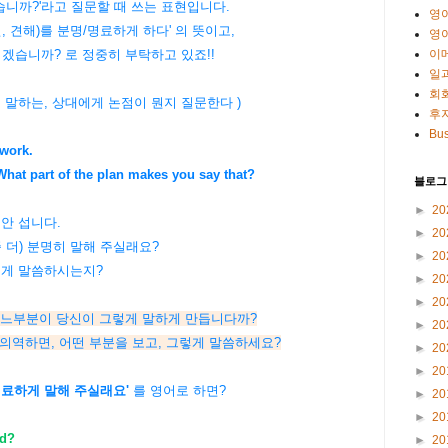
니까?'라고 질문할 때 쓰는 표현입니다.
영
, 견해)를 분명/명료하게 하다' 의 뜻이고,
영
이
주시겠습니까? 로 정중히 부탁하고 있죠!!
일
회
 말하는, 상대에게 논점이 뭔지 질문한다 )
후
Bus
 work.
hat part of the plan makes you say that?
블로그
►
20
 안 섭니다.
►
20
좀 더) 분명히 말해 주실래요?
►
20
렇게 말씀하시는지?
►
20
►
20
 계획의 어느부분이 당신이 그렇게 말하게 만듭니다까?
►
20
 부분을 보고, 그렇게 말씀하세요?
►
20
►
20
명료하게 말해 주실래요'
를 영어로 하면?
►
20
►
20
id?
►
20