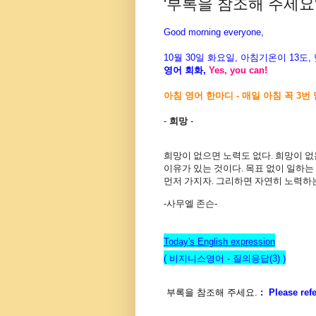
'부록을 참조해 주세요'를
Good morning everyone,
10월 30일 화
요
일, 아침기온이 13도
영어 회화,
Yes, you can!
아침 영어 한마디 - 매일 아침 꼭 3번
-
희망
-
희망이 없으면 노력도 없다
.
희망이 없
이유가 있는 것이다
.
목표 없이 일하는
먼저 가지자
.
그리하면 자연히 노력하는
-
사무엘 존슨-
Today's English expression
( 비지니스영어 - 질의응답(3) )
부록을 참조해 주세요.
: Please ref