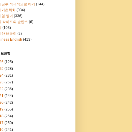
어공부 적극적으로 하기
(144)
어기초회화
(934)
메일 영어
(336)
과 라이프의 발란스
(6)
화
(103)
지산 해돋이
(2)
iness English
(413)
 보관함
26
(125)
25
(228)
24
(231)
23
(257)
22
(236)
21
(244)
20
(242)
19
(255)
18
(254)
17
(250)
16
(241)