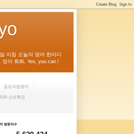
kyo
일 아침 오늘의 영어 한마디
화, Yes, you can !
금요아침영어
2026 신년특집
지 방문자수