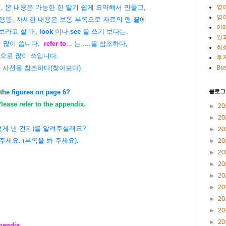
영
때, 본 내용은 가능한 한 알기 쉽게 요약해서 만들고,
영
등, 자세한 내용은 보통 부록으로 자료의 맨 끝에
이
 보라고 할 때,
look
이나
see
를 쓰기 보다는,
일
.를 많이 씁니다.
refer to
... 는 ....를 참조하다,
회
 뜻으로 많이 쓰입니다.
후
Bus
는
사전을 참조하다(찾아보다).
블로그
the figures on page 6?
lease refer to the appendix.
►
20
►
20
어떻게 낸 건지)를 알려주실래요?
►
20
주세요. (부록을 봐 주세요).
►
20
►
20
►
20
►
20
►
20
►
20
►
20
►
20
ppendix
.