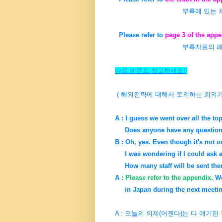
부록에 있는 
Please refer to
page 3 of the appe
부록자료의 페
다음 예문도 참고하세요!!
( 해외전략에 대해서 토의하는 회의가
A : I guess we went over all the top
Does anyone have any questio
B : Oh, yes. Even though it's not 
I was wondering if I could ask
How many staff will be sent the
A :
Please refer to the appendix.
We
in Japan during the next meetin
A : 오늘의 의제(어젠다)는 다 얘기한