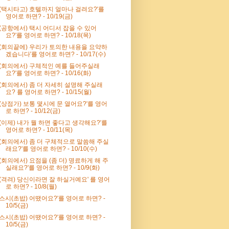
'(택시타고) 호텔까지 얼마나 걸려요?'를
영어로 하면? - 10/19(금)
'(공항에서) 택시 어디서 잡을 수 있어
요?'를 영어로 하면? - 10/18(목)
'(회의끝에) 우리가 토의한 내용을 요약하
겠습니다'를 영어로 하면? - 10/17(수)
'(회의에서) 구체적인 예를 들어주실래
요?'를 영어로 하면? - 10/16(화)
'(회의에서) 좀 더 자세히 설명해 주실래
요? 를 영어로 하면? - 10/15(월)
'(상점가) 보통 몇시에 문 열어요?'를 영어
로 하면? - 10/12(금)
'(이제) 내가 뭘 하면 좋다고 생각해요?'를
영어로 하면? - 10/11(목)
'(회의에서) 좀 더 구체적으로 말씀해 주실
래요?'를 영어로 하면? - 10/10(수)
'(회의에서) 요점을 (좀 더) 명료하게 해 주
실래요?'를 영어로 하면? - 10/9(화)
'(격려) 당신이라면 잘 하실거예요' 를 영어
로 하면? - 10/8(월)
'스시(초밥) 어땠어요?'를 영어로 하면? -
10/5(금)
'스시(초밥) 어땠어요?'를 영어로 하면? -
10/5(금)