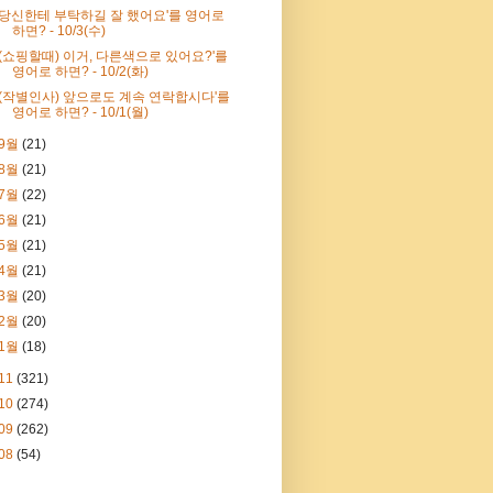
'당신한테 부탁하길 잘 했어요'를 영어로
하면? - 10/3(수)
'(쇼핑할때) 이거, 다른색으로 있어요?'를
영어로 하면? - 10/2(화)
'(작별인사) 앞으로도 계속 연락합시다'를
영어로 하면? - 10/1(월)
9월
(21)
8월
(21)
7월
(22)
6월
(21)
5월
(21)
4월
(21)
3월
(20)
2월
(20)
1월
(18)
11
(321)
10
(274)
09
(262)
08
(54)