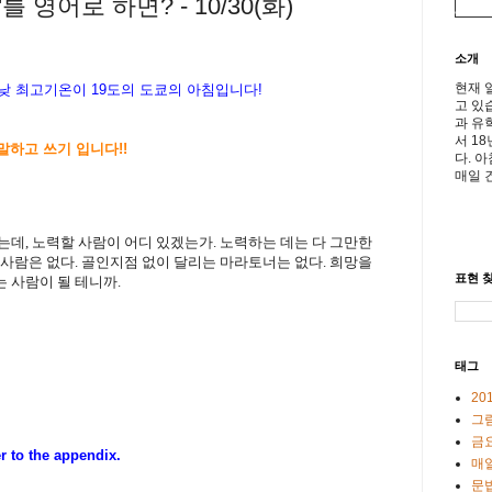
 영어로 하면? - 10/30(화)
소개
현재 
, 낮 최고기온이
19도의 도쿄의 아침입니다!
고 있
과 유
서 1
 말하고 쓰기 입니다!!
다. 
매일 
는데
,
노력할 사람이 어디 있겠는가
.
노력하는 데는 다 그만한
 사람은 없다
.
골인지점 없이 달리는 마라토너는 없다
.
희망을
표현 찾
 사람이 될 테니까
.
태그
20
그
금
er to the appendix
.
매일
문