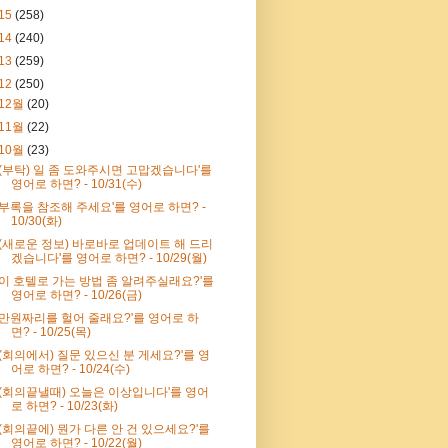
15
(258)
14
(240)
13
(259)
12
(250)
12월
(20)
11월
(22)
10월
(23)
'(부탁) 일 좀 도와주시면 고맙겠습니다'를
영어로 하면? - 10/31(수)
'부록을 참조해 주세요'를 영어로 하면? -
10/30(화)
'(새로운 정보) 바로바로 업데이트 해 드리
겠습니다'를 영어로 하면? - 10/29(월)
'이 호텔로 가는 방법 좀 알려주실래요?'를
영어로 하면? - 10/26(금)
'만원짜리를 헐어 줄래요?'를 영어로 하
면? - 10/25(목)
'(회의에서) 질문 있으신 분 게세요?'를 영
어로 하면? - 10/24(수)
'(회의끝낼때) 오늘은 이상입니다'를 영어
로 하면? - 10/23(화)
'(회의끝에) 뭔가 다른 안 건 있으세요?'를
영어로 하면? - 10/22(월)