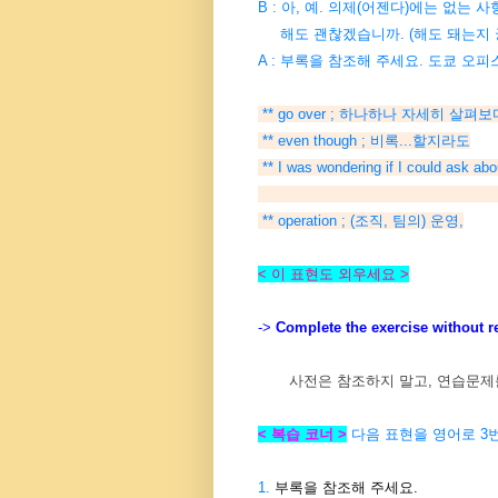
B : 아, 예. 의제(어젠다)에는 없는
해도 괜찮겠습니까. (해도 돼는지 
A : 부록을 참조해 주세요. 도쿄 오
** go over ; 하나하나 자세히 살펴보
** even though ; 비록...할지라도
** I was wondering if I could as
...해도 괜
** operation ; (조직, 팀의) 운영,
< 이 표현도 외우세요 >
->
Complete the exercise without ref
사전은 참조하지 말고, 연습문제
< 복습 코너 >
다음 표현을 영어로 3번
1.
부록을 참조해 주세요.