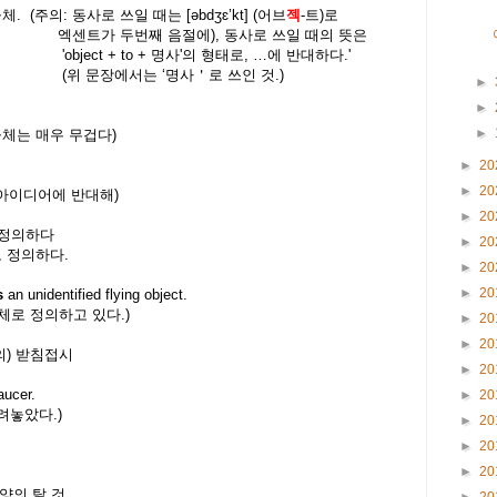
물체
. (
주의
:
동사로 쓰일 때는
[
əbdʒɛ’kt
] (
어브
젝
-
트
)로
번째 음절에
), 동사로 쓰일 때의 뜻은
o + 명사'의 형태로,
…
에 반대하다
.'
(
위 문장에서는
‘
명사
＇
로 쓰인 것.)
►
►
►
물체는 매우 무겁다
)
►
20
►
20
 아이디어에 반대해
)
►
20
 정의하다
►
20
로 정의하다
.
►
20
►
20
s
an unidentified flying object.
물체로 정의하고 있다
.)
►
20
►
20
의
)
받침접시
►
20
aucer.
►
20
올려놓았다
.)
►
20
►
20
►
20
양의 탈 것
►
20