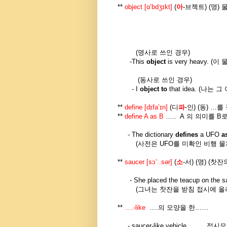
**
object [
ɑ’bdʒɪkt
]
(
아
-
브젝트
) (
명
)
엑센트가 두
'object + t
(
명사로 쓰인 경우
)
-
This
object
is very heavy. (
이 
(
동사로 쓰인 경우
)
-
I
object to
that idea. (
나는 그
**
define [
dɪfa’ɪn
]
(
디
파
-
인
) (
동
) …
를
**
define A as B
….. A
의 의미를
B
-
The dictionary
defines
a UFO
a
(
사전은
UFO
를 미확인 비행 
**
saucer [sɔ’ː.sər]
(
소
-
서
) (
명
) (
찻잔
-
She placed the teacup on the s
(
그녀는 찻잔을 받침 접시에 
**
….-like
….
의 모양을 한
……
- saucer-like vehicle
접시모