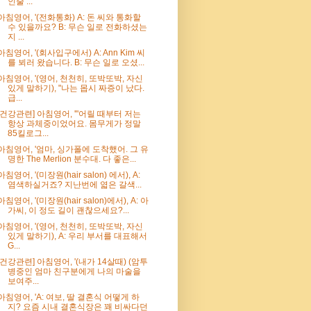
인줄 ...
아침영어, '(전화통화) A: 돈 씨와 통화할
수 있을까요? B: 무슨 일로 전화하셨는
지 ...
아침영어, '(회사입구에서) A: Ann Kim 씨
를 뵈러 왔습니다. B: 무슨 일로 오셨...
아침영어, '(영어, 천천히, 또박또박, 자신
있게 말하기), "나는 몹시 짜증이 났다.
급...
[건강관련] 아침영어, '"어릴 때부터 저는
항상 과체중이었어요. 몸무게가 정말
85킬로그...
아침영어, '엄마, 싱가폴에 도착했어. 그 유
명한 The Merlion 분수대. 다 좋은...
아침영어, '(미장원(hair salon) 에서), A:
염색하실거죠? 지난번에 엷은 갈색...
아침영어, '(미장원(hair salon)에서), A: 아
가씨, 이 정도 길이 괜찮으세요?...
아침영어, '(영어, 천천히, 또박또박, 자신
있게 말하기), A: 우리 부서를 대표해서
G...
[건강관련] 아침영어, '(내가 14살때) (암투
병중인 엄마 친구분에게 나의 마술을
보여주...
아침영어, 'A: 여보, 딸 결혼식 어떻게 하
지? 요즘 시내 결혼식장은 꽤 비싸다던