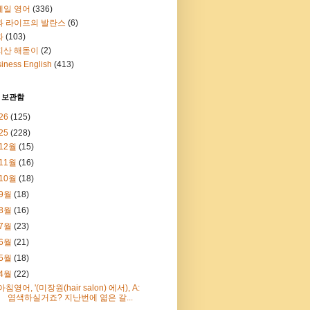
메일 영어
(336)
과 라이프의 발란스
(6)
화
(103)
지산 해돋이
(2)
iness English
(413)
 보관함
26
(125)
25
(228)
12월
(15)
11월
(16)
10월
(18)
9월
(18)
8월
(16)
7월
(23)
6월
(21)
5월
(18)
4월
(22)
아침영어, '(미장원(hair salon) 에서), A:
염색하실거죠? 지난번에 엷은 갈...