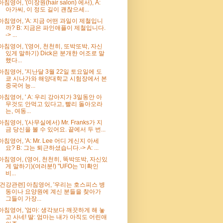
아침영어, '(미장원(hair salon) 에서), A:
아가씨, 이 정도 길이 괜찮으세...
아침영어, 'A: 지금 어떤 과일이 제철입니
까? B: 지금은 파인애플이 제철입니다.
-> ...
아침영어, '(영어, 천천히, 또박또박, 자신
있게 말하기) Dick은 분개한 어조로 말
했다...
아침영어, '지난달 3월 22일 토요일에 도
쿄 시나가와 해양대학교 시험장에서 본
중국어 능...
아침영어, ' A: 우리 강아지가 3일동안 아
무것도 안먹고 있다고, 빨리 돌아오라
는, 여동...
아침영어, '(사무실에서) Mr. Franks가 지
금 당신을 볼 수 있어요. 끝에서 두 번...
아침영어, 'A: Mr. Lee 어디 게신지 아세
요? B: 그는 퇴근하셨습니다.-> A: ...
아침영어, (영어, 천천히, 똑박또박, 자신있
게 말하기)(여러분!) "UFO는 '미확인
비...
[건강관련] 아침영어, '우리는 호스피스 병
동이나 요양원에 계신 분들을 찾아가
그들이 가장...
아침영어, '엄마: 생각보다 깨끗하게 해 놓
고 사네! 딸: 엄마는 내가 아직도 어린애