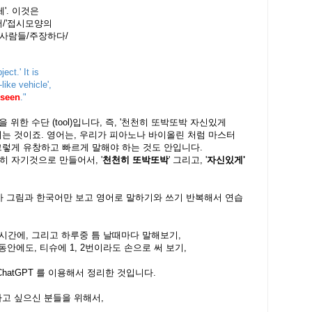
'. 이것은
로서/'접시모양의
 사람들/주장하다/
ect.' It is
like vehicle',
seen
."
 위한 수단 (tool)입니다, 즉, '천천히 또박또박 자신있게
되는 것이죠. 영어는, 우리가 피아노나 바이올린 처럼 마스터
그렇게 유창하고 빠르게 말해야 하는 것도 안입니다.
히 자기것으로 만들어서, '
천천히 또박또박
' 그리고, '
자신있게'
묘사 그림과 한국어만 보고 영어로 말하기와 쓰기 반복해서 연습
심시간에, 그리고 하루중 틈 날때마다 말해보기,
동안에도, 티슈에 1, 2번이라도 손으로 써 보기,
hatGPT 를 이용해서 정리한 것입니다.
하고 싶으신 분들을 위해서,