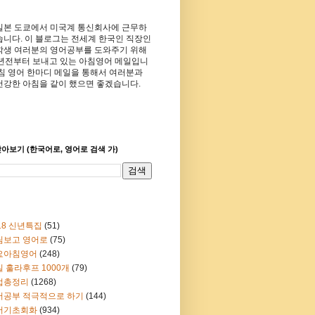
일본 도쿄에서 미국계 통신회사에 근무하
습니다. 이 블로그는 전세계 한국인 직장인
학생 여러분의 영어공부를 도와주기 위해
8년전부터 보내고 있는 아침영어 메일입니
아침 영어 한마디 메일을 통해서 여러분과
건강한 아침을 같이 했으면 좋겠습니다.
아보기 (한국어로, 영어로 검색 가)
18 신년특집
(51)
림보고 영어로
(75)
요아침영어
(248)
 훌라후프 1000개
(79)
법총정리
(1268)
어공부 적극적으로 하기
(144)
어기초회화
(934)