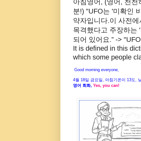
아침영어, (영어, 천천
분!) "UFO는 '미확인 비행 물
약자입니다.이 사전에서는
목격했다고 주장하는 '접
되어 있어요.” -> "UFO stan
It is defined in this di
which some people cla
Good morning everyone,
4월
18
일 금
요일
,
아침기온이
13도
,
영어
회화
,
Yes, you can!