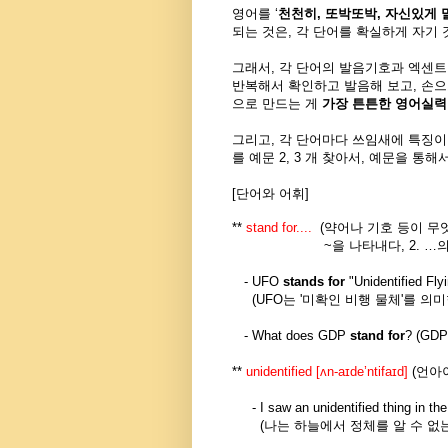
영어를 ‘
천천히, 또박또박, 자신있게
되는 것은, 각 단어를 확실하게 자기
그래서, 각 단어의 발음기호과 엑센트
반복해서 확인하고 발음해 보고, 손으
으로 만드는 게
가장 튼튼한 영어실력
그리고, 각 단어마다 쓰임새에 특징이
를 예문 2, 3 개 찾아서, 예문을 통
[단어와 어휘]
**
stand for....
(
약어나 기호 등이 무
~
을 나타내다
, 2. …
-
UFO
stands for
"Unidentified Fly
(UFO
는 '
미확인 비행 물체'
를 의
-
What does GDP
stand for
? (
GDP
**
unidentified [
ʌn-aɪde’ntifaɪd
]
(
언아
-
I saw an unidentified thing in the
(
나는 하늘에서 정체를 알 수 없