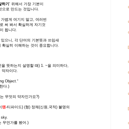
 말하기
’ 위해서 가장 기본이
 것으로 만드는 것입니다.
 가볍게 여기지 말고, 여러번
로 써 봐서 확실하게 자기것
이 됩니다.
 있으니, 각 단어의 기본뜻과 쓰임새
해서 확실히 이해하는 것이 중요합니다.
엇을 뜻하는지 설명할 때
) 1. ~
을 의미하다
,
의 약자이다
.
ing Object.“
미한다
.)
는 무엇의 약자인가요
?)
이
덴
-
티파이드
) (
형
)
정체
(
신원
,
국적
)
불명의
 sky.
는 무언가를 봤어
.)