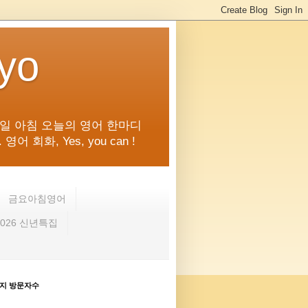
kyo
일 아침 오늘의 영어 한마디
화, Yes, you can !
금요아침영어
2026 신년특집
지 방문자수