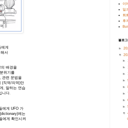
이
일
회
후
Bus
블로그
들에게
►
20
에 대해서
▼
20
►
►
장의 배경을
 분위기를
►
, 관련 문법을
►
 (직역/의역)만
►
게, 말하는 연습
입니다.
►
►
►
에게 UFO 가
▼
tionary)에는
생들에게 확인시켜