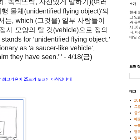
히, 똑박또박, 자신있게 말하기)(여러
소개
체(unidentified flying object)'의
현재 
고 있
, which (그것을) 일부 사람들이
과 유
서 1
시 모양의 탈 것(vehicle)으로 정의
다. 
매일 
ds for 'unidentified flying object.'
ctionary as 'a saucer-like vehicle',
im they have seen."' - 4/18(금)
표현 찾
낮
최고기온이
25도
의
도
쿄의
아침입니다
!
태그
20
그
금
매일
문
영
영