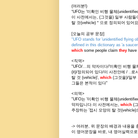
(여러분!)
“UFO는 '미확인 비행 물체(unidentified 
이 사전에서는, (그것을) 일부 사람
탈 것(vehicle)＂으로 정의되어 있어요
[오늘의 공부 문장]
"UFO stands for 'unidentified flying obj
defined in this dictionary as 'a saucer-
which
some people claim
they
have
<직역>
"UFO/…의 약자이다/'미확인 비행 물체
(it)/정의되어 있다/이 사전안에 / ..
탈 것 (vehicle)',
which
(그것을)/일부
그들은 본적이 있다"
<의역>
"UFO는 '미확인 비행 물체(unidentified f
약자입니다.이 사전에서는,
which
(
주장하는 '접시 모양의 탈 것(vehicl
-> 여러분, 위 문장의 배경과 내용을
이 영어문장을 바로, 내 영어실력으로