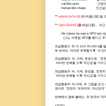
-
cat-like eyes
고양이
-
human-like shape
인간같
**
vehicle [vi’hɪ.kl]
(
비
-
히클
) (
명
)
탈 
**
claim [kleɪm]
(
클
-
레임
) (
동
) …
라고
-
He claims he saw a UFO last nig
(
그는 어젯밤
UFO
를 봤다고 
연습행동1> 위 각 단어 하나하나를 발
써 보세요. 여러번 반복할수록, 각 단
연습행동2> 자, 이제, 문장으로, '천
여러번 반복할 수록 '자신감'을 가지고
연습행동3> 자, 이제, 문장을, '천천
여러번 반복할 수록 '자신감'을 가지고
연습행동4> 자,이제, 위 그림을 보고
영어로 '천천히, 또박또박, 자신있게'
반복해서 말해 볼때는, 위 한국어 '직
<직역>