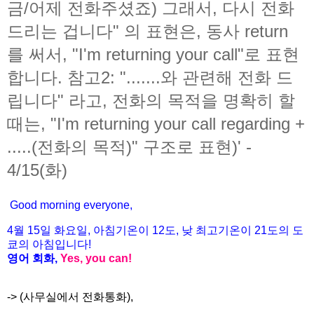
금/어제 전화주셨죠) 그래서, 다시 전화
드리는 겁니다" 의 표현은, 동사 return
를 써서, "I'm returning your call"로 표현
합니다. 참고2: ".......와 관련해 전화 드
립니다" 라고, 전화의 목적을 명확히 할
때는, "I'm returning your call regarding +
.....(전화의 목적)" 구조로 표현)' -
4/15(화)
Good morning everyone,
4월
15
일 화
요일
,
아침기온이
12도
,
낮
최고기온이
21도
의
도
쿄의
아침입니다
!
영어
회화
,
Yes, you can!
-> (사무실에서 전화통화),