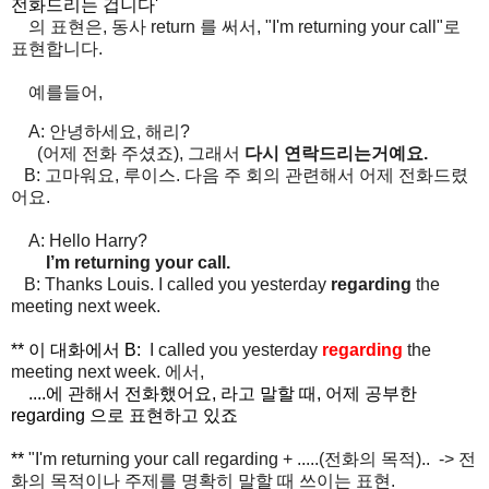
전화드리는 겁니다'
의 표현은, 동사 return 를 써서, "I'm returning your call"로
표현합니다.
예를들어,
A:
안녕하세요
,
해리
?
(
어제
전화
주셨죠
),
그래서
다시
연락드리는거예요
.
B:
고마워요
,
루이스
.
다음
주
회의
관련해서
어제
전화드렸
어요
.
A: Hello Harry?
I’m returning your call.
B: Thanks Louis. I called you yesterday
regarding
the
meeting next week.
** 이 대화에서 B:
I called you yesterday
regarding
the
meeting next week. 에서,
....에 관해서 전화했어요, 라고 말할 때, 어제 공부한
regarding 으로 표현하고 있죠
**
"I'm returning your call regarding + .....(전화의 목적).. ->
전
화의
목적
이나
주제
를
명확히
말할
때
쓰이는
표현.