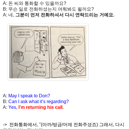
A:
돈
씨와
통화할
수
있을까요
?
B:
무슨
일로
전화하셨는지
여쭤봐도
될까요
?
A:
네
,
그분이
먼저
전화하셔서
다시
연락드리는
거예요
.
A:
May I speak to Don?
B:
Can I ask what it’s regarding?
A:
Yes,
I’m returning his call.
->
전화통화에서, "(아까/방금/어제 전화주셨죠) 그래서, 다시