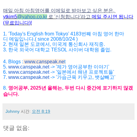
매일 아침 아침영어를 이메일로 받아보고 싶은 분은,
ytkim5
@
yahoo.co.kr
로
'
신청합니다
'
라고
메일
주시면
됩니다
(
무료입니다
)!
1. 'Today's English from Tokyo' 4183
번째
아침
영어
한마
디
메일입니다
.( since 2008/10/24 )
2.
현재
일본
도쿄에서
,
미국계
통신회사
재직중
.
3.
한국
외국어
대학교
TESOL
사이버
대학원
졸업
.
4. Blogs :
www.canspeak.ne
t
5.
www.canspeak.net
-> '제가 영어공부한 이야기'
6.
www.canspeak.net
-> '일본에서 해낸 프로젝트들'
7.
www.canspeak.net
-> '가슴근육 키우고, 뱃살빼고'
8.
영어공부
, 2025
년
올해는
,
두번
다시
중간에
포기하지
않겠
습니
다
.
Johnny
시간:
오전 8:19
댓글 없음: