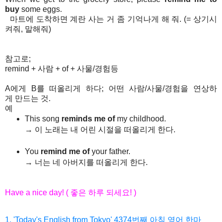
buy
some eggs.
마트에
도착하면
계란
사는
거
좀
기억나게
해
줘
. (=
상기시
켜줘
,
말해줘
)
참고로;
remind + 사람 + of + 사물/경험등
A
에게
B
를
떠올리게
하다;
어떤
사람
/
사물
/
경험을
연상하
게
만드는
것.
예
This song
reminds me of
my childhood.
→
이
노래는
내
어린
시절을
떠올리게
한다
.
You
remind me of
your father.
→
너는
네
아버지를
떠올리게
한다
.
Have a nice day! (
좋은
하루
되세요
! )
1. 'Today's English from Tokyo' 4374
번째
아침
영어
한마