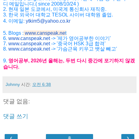
디
메일입니다
.( since 2008/10/24 )
2.
현재
일본
도쿄에서
,
미국계
통신회사
재직중
.
3.
한국
외국어
대학교
TESOL
사이버
대학원
졸업
.
4. 이메일:
ytkim5@yahoo.co.kr
5. Blogs :
www.canspeak.ne
t
6.
www.canspeak.net
-> '제가 영어공부한 이야기'
7.
www.canspeak.net
-> '중국어 HSK 3급 합격'
8.
www.canspeak.net
-> '가슴근육 키우고 뱃살 빼고'
9.
영어공부
, 2026
년
올해는
,
두번
다시
중간에
포기하지
않겠
습니
다
.
Johnny
시간:
오전 6:38
댓글 없음:
댓글 쓰기
‹
›
홈