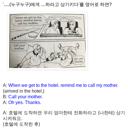
'.....(누구누구)에게 ....하라고 상기키다'를 영어로 하면?
A:
When we get to the hotel. remind me to call my mother.
(arrived in the hotel,)
B:
Call your mother.
A:
Oh yes. Thanks.
A:
호텔에
도착하면
우리
엄마한테
전화하라고
(
나한테
)
상기
시켜줘요
.
(
호텔에
도착한
후
)