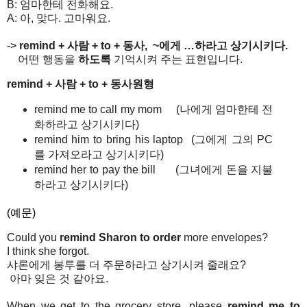
B:
엄마한테
전화해요
.
A:
아
,
맞다
.
고마워요
.
->
remind +
사람
+ to +
동사
, ~
에게
…
하라고
상기시키다.
어떤
행동을
하도록
기억시켜
주는
표현입니다
.
remind +
사람
+ to +
동사원형
remind me to call my mom (
나에게
엄마한테
전
화하라고
상기시키다
)
remind him to bring his laptop (
그에게
그의
PC
를
가져오라고
상기시키다
)
remind her to pay the bill (
그녀에게
돈을
지불
하라고
상기시키다
)
(예문)
Coul
d you
remind Sharon to order
more envelopes?
I think she forgot.
샤론에게
봉투를
더
주문하라고
상기시켜
줄래요
?
아마
잊은
것
같아요
.
When we get to the grocery store, please
remind me to