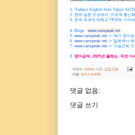
1. 'Today's English from Tokyo' 4172
2.
현재
일본
도쿄에서
,
미국계
통신
3.
한국
외국어
대학교
TESOL
사이
4. Blogs :
www.canspeak.ne
t
5.
www.canspeak.net
-> '제가 영어
6.
www.canspeak.net
-> '일본에서 
7.
www.canspeak.net
-> '가슴근육 
8.
영어공부
, 2025
년
올해는
,
두번
다
작성자:
Johnny
시간:
오전 7:06
라벨:
영어기초회화
댓글 없음:
댓글 쓰기