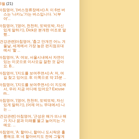
3월
(21)
아침영어, '(버스정류장에서) A: 이 6번 버
스는 '나카노'가는 버스입니다. '시부
야'...
아침영어, '(영어, 천천히, 또박또박, 자신
있게 말하기), Dick은 분개한 어조로 말
했...
[건강관련]아침영어, '춥고 안개낀 어느 겨
울날, 세계에서 가장 높은 펀지점프대
에서 ‘할 ...
아침영어, 'A: 여보, 서울시내에서 자연이
있는 이곳으로 이사오길 잘한 것 같아
요. B...
아침영어, '(지도를 보여주면서) A: 저, 여
길 찾고 있어요. B: 이쪽으로 약 15분 ...
아침영어, '(지도를 보여주면서) 이 지도에
서, 우리 지금 어디에 있어요? Excuse
m...
아침영어, '(영어, 천천히, 또박또박, 자신
있게 말하기), (어제 어느 무대에서) 나
는 ...
[건강관련] 아침영어, '근성은 해가 뜨나 해
가 지나 꿈과 미래를 물고 늘어지는 거
예요. ...
아침영어, 'A: 할머니, 할머니 도시락은 훌
륭해요. B: 네 할아버지도 전에 그렇게