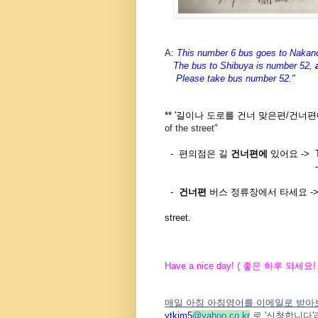
A:
This number 6 bus goes to Nakan
The bus to Shibuya is number 52,
Please take bus number 52."
** '길이나 도로를 건너 맞은편/건너편
of the street"
-
편의점은 길
건너편에
있어요 -> The
-
-
건너편
버스 정류장에서 타세요 -> Take t
-
street.
Have a nice day! (
좋은
하루
되세요
!
매일 아침 아침영어를 이메일로 받아
ytkim5
@
yahoo.co.kr
로
'
신청합니다
'