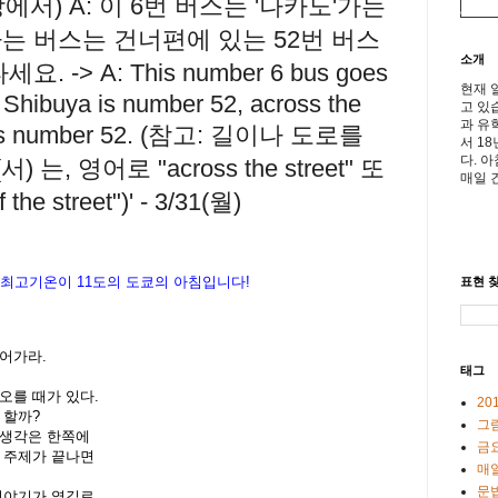
에서) A: 이 6번 버스는 '나카노'가는
가는 버스는 건너편에 있는 52번 버스
소개
 -> A: This number 6 bus goes
현재 
 Shibuya is number 52, across the
고 있
과 유
e bus number 52. (참고: 길이나 도로를
서 1
다. 
, 영어로 "across the street" 또
매일 
 the street")' - 3/31(월)
최고기온이
11도
의
도쿄
의
아침입니다
!
표현 찾
넘어가라.
태그
오를 때가 있다.
20
 할까?
그
 생각은 한쪽에
금
 주제가 끝나면
매일
문
이야기가 옆길로