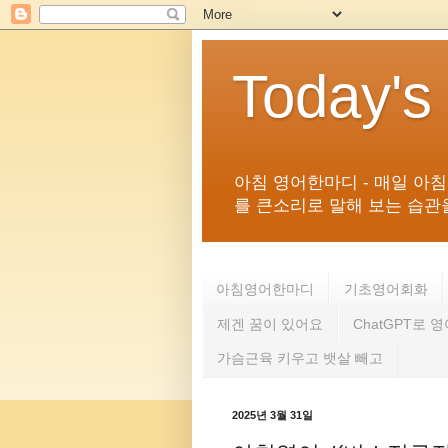
Today's
아침 영어한마디 - 매일 아
를 큰소리로 말해 보는 습관을 
아침영어한마디
기초영어회화
제겐 꿈이 있어요
ChatGPT로 
가슴근육 키우고 뱃살 빼고
2025년 3월 31일