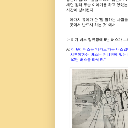
새면 원래 무슨 이야기를 하고 있었는
시간이 낭비된다.
-- 아다치 유야가 쓴 '일 잘하는 사람
곳에서 반드시 하는 것' 에서 --
-> 여기 버스 정류장에 6번 버스가 보
A
:
이
6
번
버스는
'
나카노
'
가는
버스입
'
시부야
'
가는
버스는
건너편에
있는
52
번
버스를
타세요
."