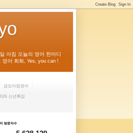
kyo
일 아침 오늘의 영어 한마디
화, Yes, you can !
금요아침영어
2026 신년특집
지 방문자수