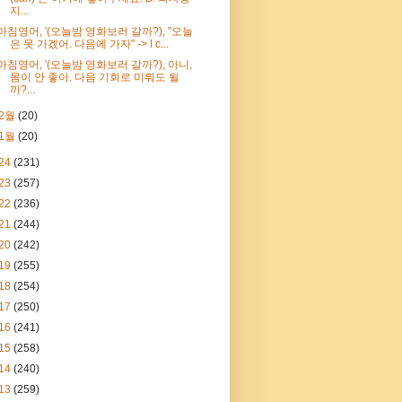
지...
아침영어, '(오늘밤 영화보러 갈까?), "오늘
은 못 가겠어. 다음에 가자" -> I c...
아침영어, '(오늘밤 영화보러 갈까?), 아니,
몸이 안 좋아. 다음 기회로 미뤄도 될
까?...
2월
(20)
1월
(20)
24
(231)
23
(257)
22
(236)
21
(244)
20
(242)
19
(255)
18
(254)
17
(250)
16
(241)
15
(258)
14
(240)
13
(259)