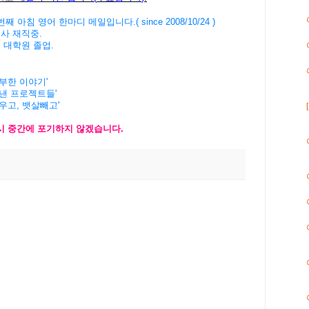
번째
아침
영어
한마디
메일입니다
.( since 2008/10/24 )
회사
재직중
.
버
대학원
졸업
.
공부한 이야기'
해낸 프로젝트들'
키우고, 뱃살빼고'
시
중간에
포기하지
않겠습니
다
.