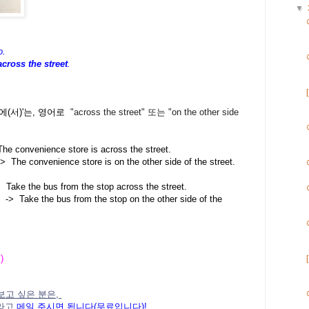
▼
o.
across the street
.
에(서)'는, 영어로
"across the street"
또는
"on the other side
 convenience store is across the street.
>
The convenience store is on the other side of the street.
he bus from the stop across the street.
>
Take the bus from the stop on the other side of the
 )
보고 싶은 분은,
라고
메일
주시면
됩니다
(
무료입니다
)!