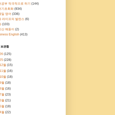
어공부 적극적으로 하기
(144)
어기초회화
(934)
메일 영어
(336)
과 라이프의 발란스
(6)
화
(103)
지산 해돋이
(2)
iness English
(413)
 보관함
26
(125)
25
(228)
12월
(15)
11월
(16)
10월
(18)
9월
(18)
8월
(16)
7월
(23)
6월
(21)
5월
(18)
4월
(22)