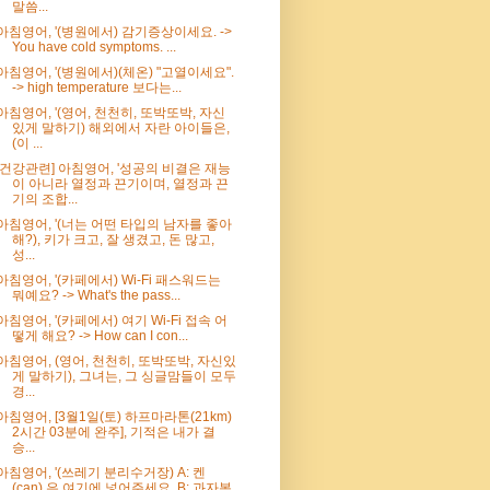
말씀...
아침영어, '(병원에서) 감기증상이세요. ->
You have cold symptoms. ...
아침영어, '(병원에서)(체온) "고열이세요".
-> high temperature 보다는...
아침영어, '(영어, 천천히, 또박또박, 자신
있게 말하기) 해외에서 자란 아이들은,
(이 ...
[건강관련] 아침영어, '성공의 비결은 재능
이 아니라 열정과 끈기이며, 열정과 끈
기의 조합...
아침영어, '(너는 어떤 타입의 남자를 좋아
해?), 키가 크고, 잘 생겼고, 돈 많고,
성...
아침영어, '(카페에서) Wi-Fi 패스워드는
뭐예요? -> What's the pass...
아침영어, '(카페에서) 여기 Wi-Fi 접속 어
떻게 해요? -> How can I con...
아침영어, (영어, 천천히, 또박또박, 자신있
게 말하기), 그녀는, 그 싱글맘들이 모두
경...
아침영어, [3월1일(토) 하프마라톤(21km)
2시간 03분에 완주], 기적은 내가 결
승...
아침영어, '(쓰레기 분리수거장) A: 켄
(can) 은 여기에 넣어주세요. B: 과자봉