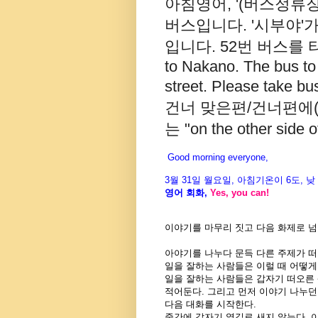
아침영어, '(버스정류장
버스입니다. '시부야'
입니다. 52번 버스를 타세요.
to Nakano. The bus to
street. Please tak
건너 맞은편/건너편에(서) 는
는 "on the other side of
Good morning everyone,
3월
31
일 월
요일
,
아침기온이
6도
,
낮
영어
회화
,
Yes, you can!
이야기를 마무리 짓고 다음 화제로 
아야기를 나누다 문득 다른 주제가 떠
일을 잘하는 사람들은 이럴 때 어떻게
일을 잘하는 사람들은 갑자기 떠오른
적어둔다. 그리고 먼저 이야기 나누던
다음 대화를 시작한다.
중간에 갑자기 옆길로 새지 않는다. 