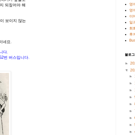
영
지 되짚어야 해
영
이
들이 보이지 않는
일
회
후
Bus
이네요.
니다
.
블로그
52
번
버스입니다
.
►
20
▼
20
►
►
►
►
►
►
►
►
►