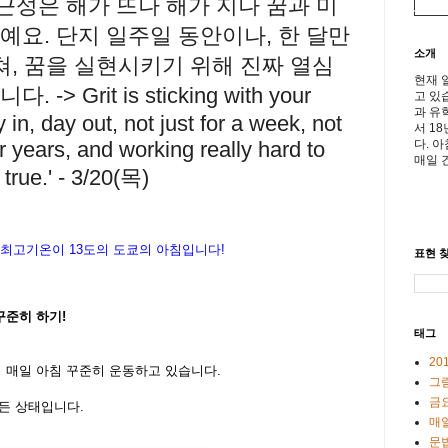
'근성은 해가 뜨나 해가 지나 꿈과 미
예요. 단지 일주일 동안이나, 한 달만
소개
걸쳐, 꿈을 실현시키기 위해 진짜 열심
현재 
 Grit is sticking with your
고 있
과 유
in, day out, not just for a week, not
서 1
다. 
or years, and working really hard to
매일 
true.' - 3/20(목)
최고기온이
13도
의
도쿄
의
아침입니다
!
표현 찾
 꾸준히 하기!
태그
20
서 매일 아침 꾸준히 운동하고 있습니다.
그
금
만든 상태입니다.
매일
문