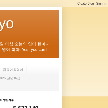
kyo
일 아침 오늘의 영어 한마디
화, Yes, you can !
금요아침영어
2026 신년특집
지 방문자수