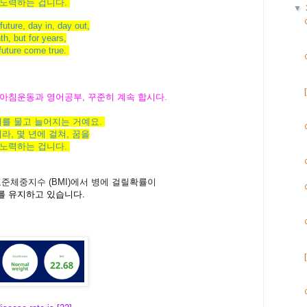
노력하는
겁니다
.
▼
future, day in, day out
,
th,
but for years
,
future
come true.
 아침운동과 영어공부, 꾸준히 계속 합시다.
래를
물고
늘어지는
거예요
.
니라
,
몇
년에
걸쳐
,
꿈을
노력하는
겁니다
.
표준체중지수
(BMI)
에서
병에
걸릴
확률
이
를 유지하고 있습니다.