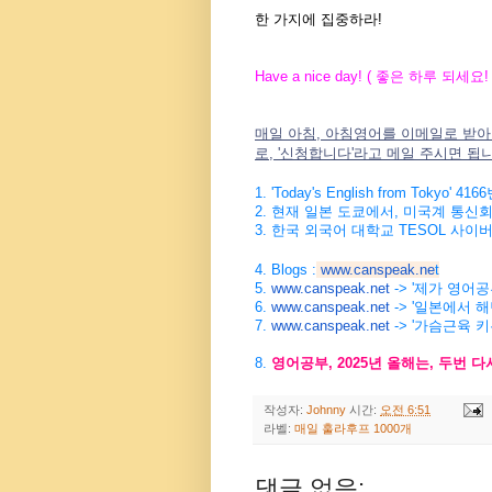
한 가지에 집중하라!
Have a nice day! (
좋은
하루
되세요
!
매일 아침, 아침영어를 이메일로 받아
로, '신청합니다'라고 메일 주시면 됩
1. 'Today's English from Tokyo' 4166
2.
현재
일본
도쿄에서
,
미국계
통신
3.
한국
외국어
대학교
TESOL
사이
4. Blogs :
www.canspeak.ne
t
5.
www.canspeak.net
-> '제가 영어
6.
www.canspeak.net
-> '일본에서 
7.
www.canspeak.net
-> '가슴근육 
8.
영어공부
, 2025
년
올해는
,
두번
다
작성자:
Johnny
시간:
오전 6:51
라벨:
매일 훌라후프 1000개
댓글 없음: