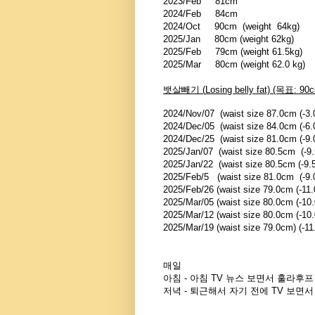
2023/Feb
81cm
2024/Feb
84cm
2024/Oct
90cm
(weight 64kg)
2025/Jan 80cm (weight 62kg)
2025/Feb 79cm (weight 61.5kg)
2025/Mar 80cm (weight 62.0 kg)
뱃살빼기 (
Losing belly fat) (목표: 90
2024/Nov/07 (waist size 87.0cm (-3.0
2024/Dec/05 (waist size 84.0cm (-6.
2024/Dec/25 (waist size 81.0cm (-9.0
2025/Jan/07
(waist size
80.5cm (-9.
2025/Jan/22 (waist size 80.5cm (-9.5
2025/Feb/5 (waist size 81.0cm (-9.0
2025/Feb/26 (waist size 79.0cm (-11.
2025/Mar/05 (waist size 80.0cm (-10
2025/Mar/12 (waist size 80.0cm (-10
2025/Mar/19 (waist size 79.0cm) (-11
매일
아침 - 아침 TV 뉴스 보면서 훌라후프 
저녁 - 퇴근해서 자기 전에 TV 보면서