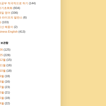
어공부 적극적으로 하기
(144)
어기초회화
(934)
메일 영어
(336)
과 라이프의 발란스
(6)
화
(103)
지산 해돋이
(2)
iness English
(413)
 보관함
26
(125)
25
(228)
12월
(15)
11월
(16)
10월
(18)
9월
(18)
8월
(16)
7월
(23)
6월
(21)
5월
(18)
4월
(22)