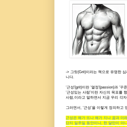
->
그릿
(Grit)이라는 책으로 유명한
니다.
‘
근성'
(grit)
이란
‘
열정'
(passion)
과
‘
꾸준
‘
근성있는 사람
’
이란
자신의 목표를 
사람,이라고 말하면서
지금 우리 각
그러면서
, ‘
근성
’
을 이렇게 정의하고 
근성은
해가
뜨나
해가
지나
꿈과
미
단지
일주일
동안이나
,
한
달만이
아