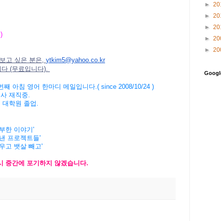
►
20
►
20
►
20
 )
►
20
►
20
보고 싶은 분은,
ytkim5@yahoo.co.kr
니다 (무료입니다).
Goog
번째
아침
영어
한마디
메일입니다
.( since 2008/10/24 )
회사
재직중
.
버
대학원
졸업
.
공부한 이야기'
해낸 프로젝트들'
키우고 뱃살 빼고'
시
중간에
포기하지
않겠습니
다
.