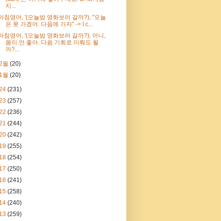
지...
아침영어, '(오늘밤 영화보러 갈까?), "오늘
은 못 가겠어. 다음에 가자" -> I c...
아침영어, '(오늘밤 영화보러 갈까?), 아니,
몸이 안 좋아. 다음 기회로 미뤄도 될
까?...
2월
(20)
1월
(20)
24
(231)
23
(257)
22
(236)
21
(244)
20
(242)
19
(255)
18
(254)
17
(250)
16
(241)
15
(258)
14
(240)
13
(259)