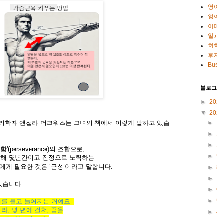
영
영
이
일
회
후
Bus
블로그
►
20
▼
20
►
 심리학자
앤절라 더크워스는
그녀의 책에서 이렇게 말하고 있습
►
►
함'
(perseverance)
의 조합으로
,
►
향해 몇년간이고 진정으로 노력하는
자에게 필요한 것은
‘
근성
’
이라고 말합니다
.
►
►
있습니다
.
►
►
래를
물고
늘어지는
거예요
.
니라
,
몇
년에
걸쳐
,
꿈을
►