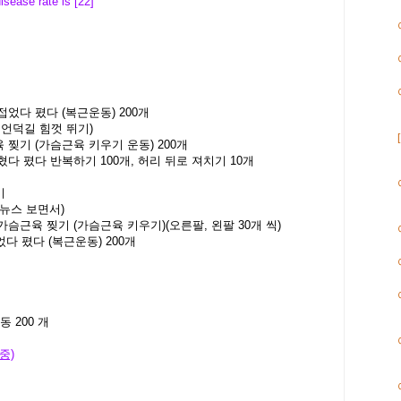
isease rate is [22]
접었다 폈다 (복근운동) 200개
키로 언덕길 힘껏 뛰기)
육 찢기 (가슴근육 키우기 운동) 200개
굽혔다 폈다 반복하기 100개, 허리 뒤로 져치기 10개
기
V 뉴스 보면서)
 가슴근육 찢기 (가슴근육 키우기)(오른팔, 왼팔 30개 씩)
었다 폈다 (복근운동) 200개
 200 개
체중)