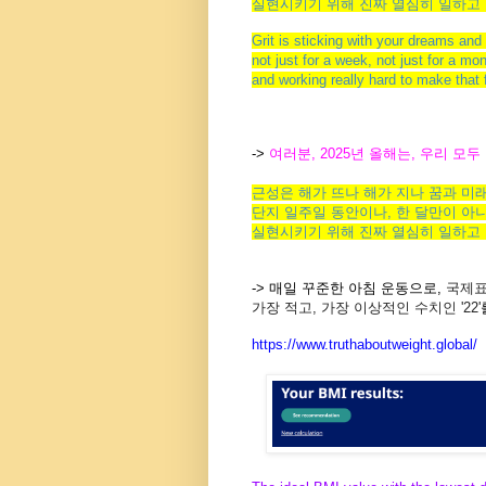
실현시키기
위해
진짜
열심히
일하고
Grit is sticking with your dreams and 
not just for
a
week, not just for
a
mon
and working really hard to make that 
->
여러분, 2025년 올해는,
우리 모두
근성은
해가
뜨나
해가
지나
꿈과
미
단지
일주일
동안이나
,
한
달만이
아
실현시키기
위해
진짜
열심히
일하고
-> 매일 꾸준한 아침 운동으로,
국제
가장
적고
, 가장
이상적인
수치인
'22'
https://www.truthaboutweight.
global/