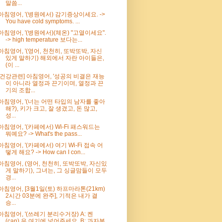
말씀...
아침영어, '(병원에서) 감기증상이세요. ->
You have cold symptoms. ...
아침영어, '(병원에서)(체온) "고열이세요".
-> high temperature 보다는...
아침영어, '(영어, 천천히, 또박또박, 자신
있게 말하기) 해외에서 자란 아이들은,
(이 ...
[건강관련] 아침영어, '성공의 비결은 재능
이 아니라 열정과 끈기이며, 열정과 끈
기의 조합...
아침영어, '(너는 어떤 타입의 남자를 좋아
해?), 키가 크고, 잘 생겼고, 돈 많고,
성...
아침영어, '(카페에서) Wi-Fi 패스워드는
뭐예요? -> What's the pass...
아침영어, '(카페에서) 여기 Wi-Fi 접속 어
떻게 해요? -> How can I con...
아침영어, (영어, 천천히, 또박또박, 자신있
게 말하기), 그녀는, 그 싱글맘들이 모두
경...
아침영어, [3월1일(토) 하프마라톤(21km)
2시간 03분에 완주], 기적은 내가 결
승...
아침영어, '(쓰레기 분리수거장) A: 켄
(can) 은 여기에 넣어주세요. B: 과자봉