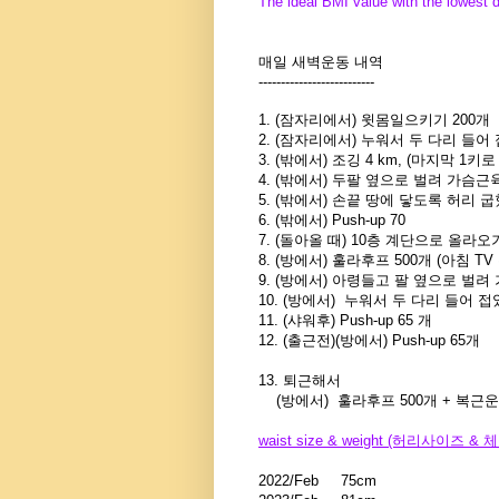
The ideal BMI value with the lowest d
매일 새벽운동 내역
--------------------------
1. (잠자리에서) 윗몸일으키기 200개
2. (잠자리에서) 누워서 두 다리 들어 
3. (밖에서) 조깅 4 km, (마지막 1
4. (밖에서) 두팔 옆으로 벌려 가슴근
5. (밖에서) 손끝 땅에 닿도록 허리 
6. (밖에서) Push-up 70
7. (돌아올 때) 10층 계단으로 올라오
8. (방에서) 훌라후프 500개 (아침 T
9. (방에서) 아령들고 팔 옆으로 벌려
10. (방에서) 누워서 두 다리 들어 접
11. (샤워후) Push-up 65 개
12. (출근전)(방에서) Push-up 65개
13. 퇴근해서
(방에서) 훌라후프 500개 + 복근운동
waist size & weight (허리사이즈 & 
2022/Feb
75cm