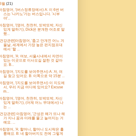
3월
(21)
아침영어, '(버스정류장에서) A: 이 6번 버
스는 '나카노'가는 버스입니다. '시부
야'...
아침영어, '(영어, 천천히, 또박또박, 자신
있게 말하기), Dick은 분개한 어조로 말
했...
[건강관련]아침영어, '춥고 안개낀 어느 겨
울날, 세계에서 가장 높은 펀지점프대
에서 ‘할 ...
아침영어, 'A: 여보, 서울시내에서 자연이
있는 이곳으로 이사오길 잘한 것 같아
요. B...
아침영어, '(지도를 보여주면서) A: 저, 여
길 찾고 있어요. B: 이쪽으로 약 15분 ...
아침영어, '(지도를 보여주면서) 이 지도에
서, 우리 지금 어디에 있어요? Excuse
m...
아침영어, '(영어, 천천히, 또박또박, 자신
있게 말하기), (어제 어느 무대에서) 나
는 ...
[건강관련] 아침영어, '근성은 해가 뜨나 해
가 지나 꿈과 미래를 물고 늘어지는 거
예요. ...
아침영어, 'A: 할머니, 할머니 도시락은 훌
륭해요. B: 네 할아버지도 전에 그렇게