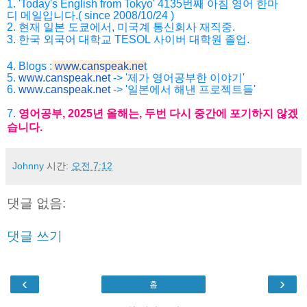
1. 'Today's English from Tokyo' 4135
번째
아침
영어
한마
디
메일입니다
.( since 2008/10/24 )
2.
현재
일본
도쿄에서
,
미국계
통신회사
재직중
.
3.
한국
외국어
대학교
TESOL
사이버
대학원
졸업
.
4. Blogs :
www.canspeak.ne
t
5.
www.canspeak.net
-> '제가 영어공부한 이야기'
6.
www.canspeak.net
-> '일본에서 해낸 프로젝트들'
7.
영어공부
, 2025
년
올해는
,
두번
다시
중간에
포기하지
않겠
습니
다
.
Johnny
시간:
오전 7:12
댓글 없음:
댓글 쓰기
‹
›
홈