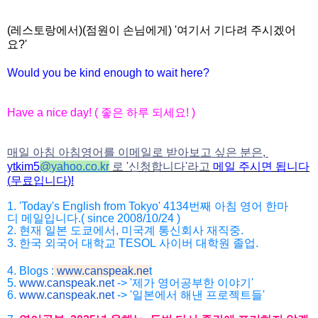
(레스토랑에서)(점원이 손님에게) '여기서 기다려 주시겠어
요?'
Would you be kind enough to wait here?
Have a nice day! (
좋은
하루
되세요
! )
매일 아침 아침영어를 이메일로 받아보고 싶은 분은,
ytkim5
@
yahoo.co.kr
로
'
신청합니다
'
라고
메일
주시면
됩니다
(
무료입니다
)!
1. 'Today's English from Tokyo' 4134
번째
아침
영어
한마
디
메일입니다
.( since 2008/10/24 )
2.
현재
일본
도쿄에서
,
미국계
통신회사
재직중
.
3.
한국
외국어
대학교
TESOL
사이버
대학원
졸업
.
4. Blogs :
www.canspeak.ne
t
5.
www.canspeak.net
-> '제가 영어공부한 이야기'
6.
www.canspeak.net
-> '일본에서 해낸 프로젝트들'