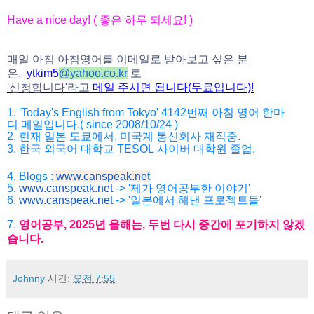
Have a nice day! (
좋은
하루
되세요
! )
매일 아침 아침영어를 이메일로 받아보고 싶은 분
은,
ytkim5
@
yahoo.co.kr
로
'
신청합니다
'
라고
메일
주시면
됩니다
(
무료입니다
)!
1. 'Today's English from Tokyo' 4142
번째
아침
영어
한마
디
메일입니다
.( since 2008/10/24 )
2.
현재
일본
도쿄에서
,
미국계
통신회사
재직중
.
3.
한국
외국어
대학교
TESOL
사이버
대학원
졸업
.
4. Blogs :
www.canspeak.ne
t
5.
www.canspeak.net
-> '제가 영어공부한 이야기'
6.
www.canspeak.net
-> '일본에서 해낸 프로젝트들'
7.
영어공부
, 2025
년
올해는
,
두번
다시
중간에
포기하지
않겠
습니
다
.
Johnny
시간:
오전 7:55