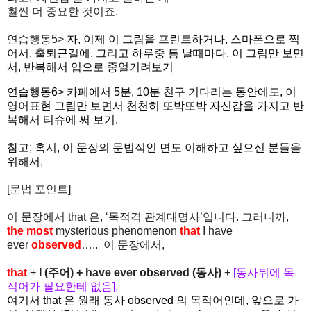
훨씬 더 중요한 것이죠.
연습행동5>
자
,
이제 이 그림을 프린트하거나
,
스마폰으로 찍
어서
,
출퇴근길에
, 그리고 하루중 틈 날때마다, 이
그림만 보면
서
,
반복해서
입으로 중얼거려보기
연습행동6>
카페에서
5
분
, 10
분
친구 기다리는 동안에도,
이
영어표현 그림만 보면서 천천히 또박또박 자신감을 가지고 반
복해서 티슈에
써 보기.
참고; 혹시, 이 문장의 문법적인 면도 이해하고 싶으신 분들을
위해서,
[문법 포인트]
이 문장에서 that 은, ‘목적격 관계대명사’입니다. 그러니까,
the
most
mysterious phenomenon
that
I have
ever
observed
….. 이 문장에서,
that
+
I
(
주어
) +
have ever observed
(
동사
)
+
[
동사뒤에 목
적어가 필요한테 없음
],
여기서
that
은 원래 동사
observed
의 목적어인데
,
앞으로 가