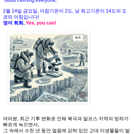
Good morning everyone,
2월
14
일 금
요일
,
아침기온이
2도
,
낮
최고기온이
14도
의
도
쿄의
아침입니다
!
영어
회화
,
Yes, you can!
여러분, 최근 기후 변화로 인해 북극과 알프스 지역의 빙하가
빠르게 녹으면서,
그 속에서 수천 년 동안 얼음에 갇혀 있던 고대 미생물들이 발