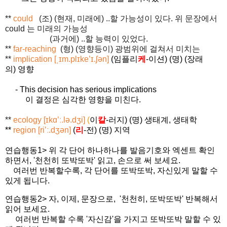
**
could
(조) (현재, 미래에) ..할 가능성이 있다. 위 문장에서
could 는 미래의 가능성
(과거에) ..할 능력이 있었다.
**
far-reaching
(형) (영향등이) 광범위에 걸쳐서 미치는
**
implication
[ˌ
ɪm.plɪke’ɪ.ʃən
]
(
임플리
케
-
이션
) (
명
) (
장래
의
)
영향
-
This decision has serious implications
이 결정은 심각한 영향을 미친다
.
**
ecology
[
ɪkɑ
’ː.
lə.dʒi
]
(
이
칼
-
러지
) (
명
)
생태계
,
생태학
**
region
[
ri
’ː.
dʒən
]
(
리
-
전
) (
명
)
지역
연습행동1> 위 각 단어 하나하나를 발음기호와 엑센트 확인
하면서, '천천히 또박또박' 읽고, 손으로 써 보세요.
여러번 반복할수록, 각 단어를 또박또박
, 자신있게 말할 수
있게 됩니다.
연습행동2> 자, 이제, 문장으로, '
천천히, 또박또박' 반복해서
읽어 보세요.
여러번 반복할 수록 '자신감'을 가지고 또박또박 말할 수 있