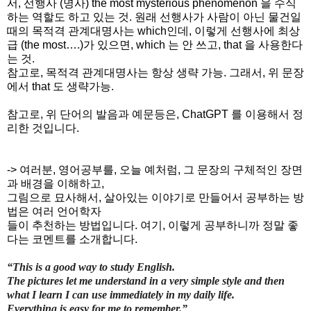
서
,
선행사
(
명사
) the most mysterious phenomenon
을 수식
하는 역할도 하고 있는 것
.
원래 선행사가 사람이 아닌 물건일
때의 목적격 관계대명사는
which
인데
,
이렇게 선행사에 최상
급
(the most….)
가 있으면
, which 는 안
쓰고
, that
을 사용한다
는 것.
참고로, 목적격 관계대명사는 항상
생략 가능
. 그래서, 위 문장
에서 that 도 생략가능.
참고로, 위 단어의 발음과 예문등은, ChatGPT 를 이용해서 정
리한 것입니다.
-> 여러분, 영어공부를, 오늘 예처럼, 그 문장의 구체적인 장면
과 배경을 이해하고,
그림으로 묘사해서, 살아있는 이야기로 만들어서 공부하는 방
법은 여러 언어학자
들이 추천하는 방법입니다. 여기, 이렇게 공부하니까 정말 좋
다는 코멘트를 소개합니다.
“This is a good way to study English.
The pictures let me understand in a very simple style and then
what I learn I can use immediately in my daily life.
Everything is easy for me to remember.”