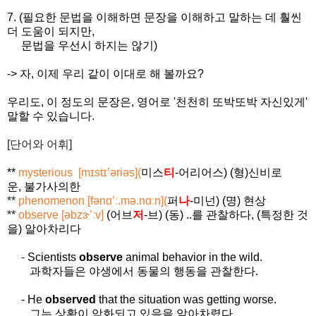
7. (필요한 문법을 이해하면 문장을 이해하고 말하는 데 훨씬
더 도움이 되지만,
문법을 우선시
하지는 않기)
-> 자, 이제 우리 같이 이대로 해 볼까요?
우리도, 이 정도의 문장은, 영어로 '천천히 또박또박 자신있게'
말할 수 있습니다.
[단어와 어휘]
**
mysterious
[
mɪstɪ’əriəs
](
미스
티
-
어리어스
) (
형
)
신비로
운
,
불가사의한
**
phenomenon
[
fənɑ
’ː.
mə.nɑːn
](
퍼
나
-
미넌
) (
명
)
현상
**
observe
[
əbzɝ
’ːv]
(
어브
저
-
브
) (
동
) ..
를 관찰하다
, (
특정한 것
을
)
알아차리다
-
Scientists
observe
animal behavior in the wild.
과학자들은 야생에서 동물의 행동을 관찰한다
.
-
He
observed
that the situation was getting worse.
그는 상황이 악화되고 있음을 알아차렸다
.